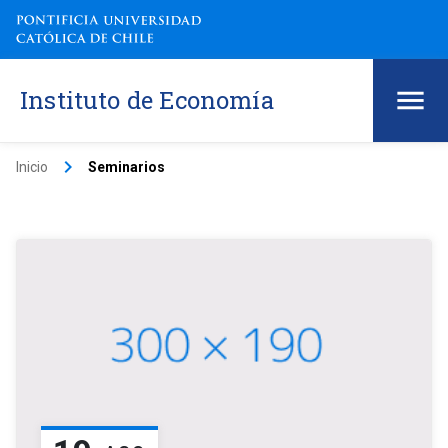
Instituto de Economía
keyboard_arrow_right
Inicio
Seminarios