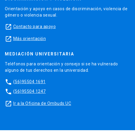
Orientación y apoyo en casos de discriminación, violencia de
género o violencia sexual.
launch
Contacto para apoyo
launch
Más orientación
MEDIACIÓN UNIVERSITARIA
Teléfonos para orientación y consejo si se ha vulnerado
alguno de tus derechos en la universidad.
phone
(56)95504 1691
phone
(56)95504 1247
launch
Ir a la Oficina de Ombuds UC