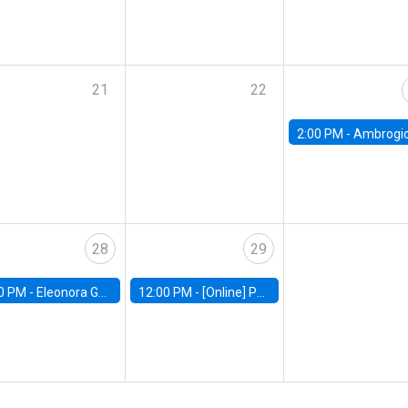
21
22
2:00 PM -
Ambrogio Cesa-Bianchi, Bank of Eng
28
29
0 PM -
Eleonora Guarnieri, Exeter University
12:00 PM -
[Online] Pablo Slutzky, University of Maryland