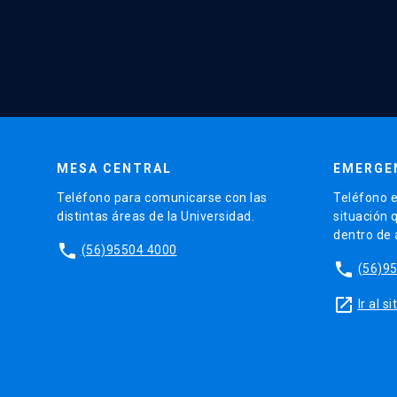
MESA CENTRAL
EMERGE
Teléfono para comunicarse con las
Teléfono e
distintas áreas de la Universidad.
situación 
dentro de
phone
(56)95504 4000
phone
(56)9
launch
Ir al 