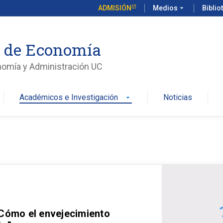
ADMISIÓN
Medios
arrow_drop_down
Biblio
o de Economía
nomía y Administración UC
Académicos e Investigación
Noticias
arrow_drop_down
 Cómo el envejecimiento