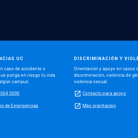
NCIAS UC
DISCRIMINACIÓN Y VIOL
n caso de accidente o
Orientación y apoyo en casos 
que ponga en riesgo tu vida
discriminación, violencia de g
 algún campus.
violencia sexual.
launch
5504 5000
Contacto para apoyo
launch
sitio de Emergencias
Más orientación