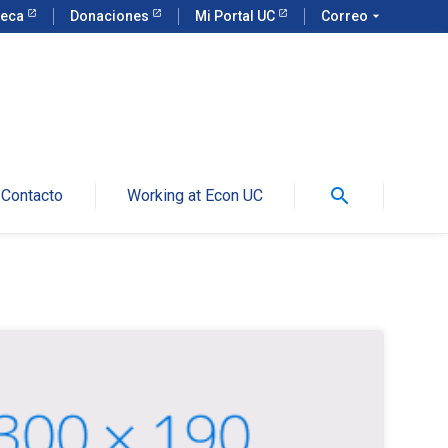
teca
Donaciones
Mi Portal UC
Correo
arrow_drop_down
search
Contacto
Working at Econ UC