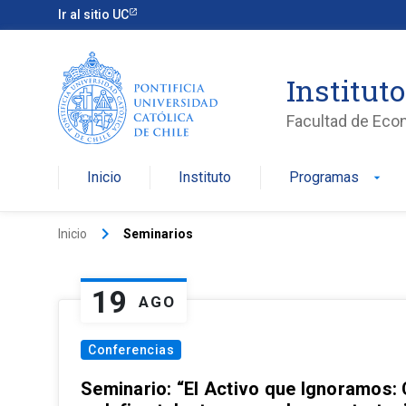
Ir al sitio UC
Institut
Facultad de Eco
Inicio
Instituto
Programas
arrow_drop_down
keyboard_arrow_right
Inicio
Seminarios
19
AGO
Conferencias
Seminario: “El Activo que Ignoramos: