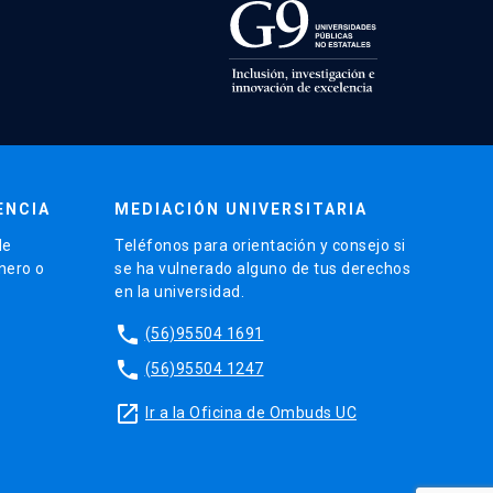
ENCIA
MEDIACIÓN UNIVERSITARIA
de
Teléfonos para orientación y consejo si
énero o
se ha vulnerado alguno de tus derechos
en la universidad.
phone
(56)95504 1691
phone
(56)95504 1247
launch
Ir a la Oficina de Ombuds UC