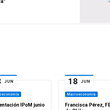
ia”
3
18
JUN
JUN
oeconomía
Macroeconomía
entación IPoM junio
Francisca Pérez, F