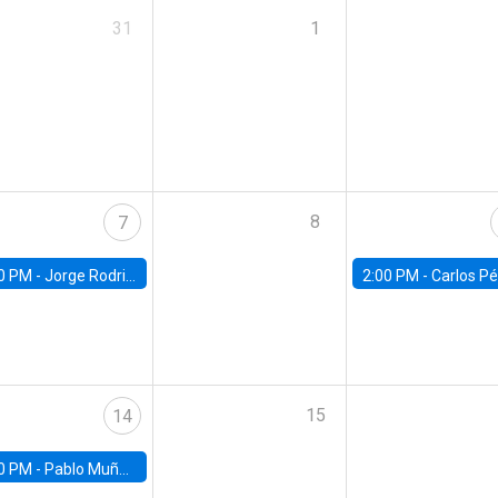
31
1
8
7
0 PM -
Jorge Rodriguez, Universidad de Los Andes
2:00 PM -
Carlos Pérez, Universidad Finis
15
14
0 PM -
Pablo Muñoz, Universidad de Chile