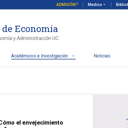
ADMISIÓN
Medios
arrow_drop_down
Biblio
o de Economía
nomía y Administración UC
Académicos e Investigación
Noticias
arrow_drop_down
 Cómo el envejecimiento