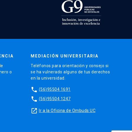
ENCIA
MEDIACIÓN UNIVERSITARIA
de
Teléfonos para orientación y consejo si
énero o
se ha vulnerado alguno de tus derechos
en la universidad.
phone
(56)95504 1691
phone
(56)95504 1247
launch
Ir a la Oficina de Ombuds UC