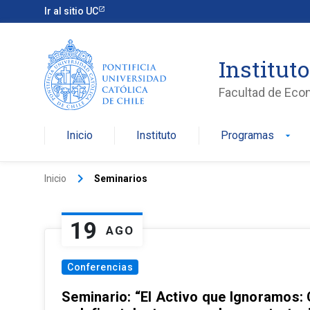
Ir al sitio UC
Institut
Facultad de Eco
Inicio
Instituto
Programas
arrow_drop_down
keyboard_arrow_right
Inicio
Seminarios
19
AGO
Conferencias
Seminario: “El Activo que Ignoramos: