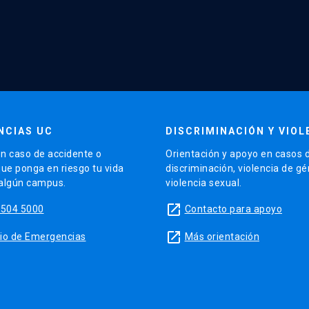
NCIAS UC
DISCRIMINACIÓN Y VIOL
n caso de accidente o
Orientación y apoyo en casos 
que ponga en riesgo tu vida
discriminación, violencia de g
 algún campus.
violencia sexual.
launch
5504 5000
Contacto para apoyo
launch
sitio de Emergencias
Más orientación