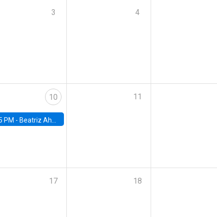
3
4
11
10
5 PM -
Beatriz Ahumada, PhD candidate, Universidad de Pittsburgh
17
18