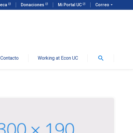
teca
Donaciones
Mi Portal UC
Correo
arrow_drop_down
search
Contacto
Working at Econ UC