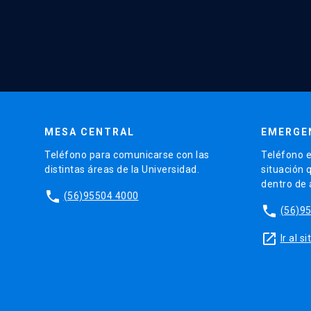
MESA CENTRAL
EMERGE
Teléfono para comunicarse con las
Teléfono e
distintas áreas de la Universidad.
situación 
dentro de
phone
(56)95504 4000
phone
(56)9
launch
Ir al 