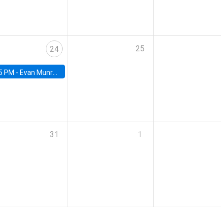
25
24
5 PM -
Evan Munro, Neyman Visiting Assistant Professor in the Department of Statistics at UC Berkeley
31
1