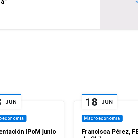
ia”
3
18
JUN
JUN
oeconomía
Macroeconomía
entación IPoM junio
Francisca Pérez, F