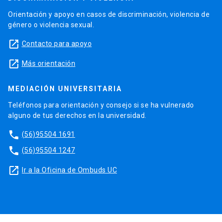
Orientación y apoyo en casos de discriminación, violencia de
género o violencia sexual.
launch
Contacto para apoyo
launch
Más orientación
MEDIACIÓN UNIVERSITARIA
Teléfonos para orientación y consejo si se ha vulnerado
alguno de tus derechos en la universidad.
phone
(56)95504 1691
phone
(56)95504 1247
launch
Ir a la Oficina de Ombuds UC