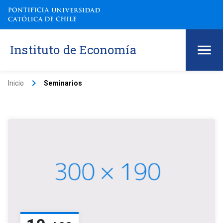
Instituto de Economía
keyboard_arrow_right
Inicio
Seminarios