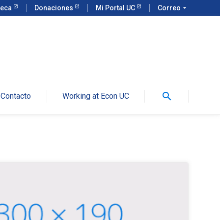
teca
Donaciones
Mi Portal UC
Correo
arrow_drop_down
search
Contacto
Working at Econ UC