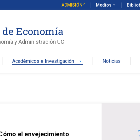
ADMISIÓN
Medios
arrow_drop_down
Biblio
o de Economía
nomía y Administración UC
Académicos e Investigación
Noticias
arrow_drop_down
 Cómo el envejecimiento