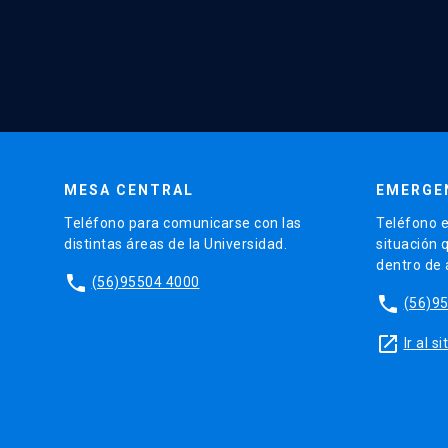
MESA CENTRAL
EMERGE
Teléfono para comunicarse con las
Teléfono e
distintas áreas de la Universidad.
situación 
dentro de
phone
(56)95504 4000
phone
(56)9
launch
Ir al 