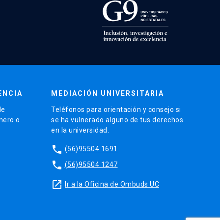
ENCIA
MEDIACIÓN UNIVERSITARIA
de
Teléfonos para orientación y consejo si
énero o
se ha vulnerado alguno de tus derechos
en la universidad.
phone
(56)95504 1691
phone
(56)95504 1247
launch
Ir a la Oficina de Ombuds UC