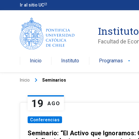
Ir al sitio UC
Institut
Facultad de Eco
Inicio
Instituto
Programas
arrow_drop_down
keyboard_arrow_right
Inicio
Seminarios
19
AGO
Conferencias
Seminario: “El Activo que Ignoramos: