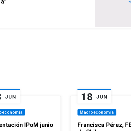
ia”
3
18
JUN
JUN
oeconomía
Macroeconomía
entación IPoM junio
Francisca Pérez, F