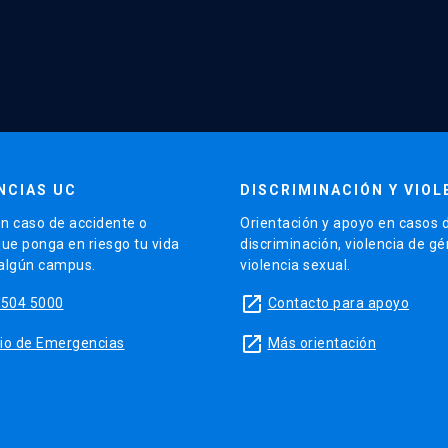
NCIAS UC
DISCRIMINACIÓN Y VIOL
n caso de accidente o
Orientación y apoyo en casos 
que ponga en riesgo tu vida
discriminación, violencia de g
 algún campus.
violencia sexual.
launch
5504 5000
Contacto para apoyo
launch
sitio de Emergencias
Más orientación