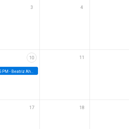
3
4
11
10
5 PM -
Beatriz Ahumada, PhD candidate, Universidad de Pittsburgh
17
18