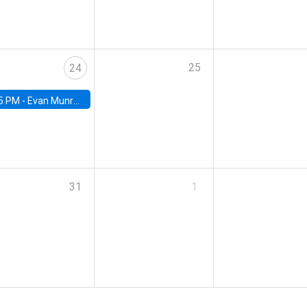
25
24
5 PM -
Evan Munro, Neyman Visiting Assistant Professor in the Department of Statistics at UC Berkeley
31
1