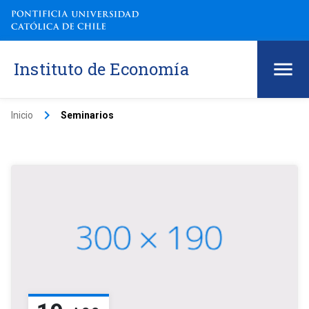
Instituto de Economía
keyboard_arrow_right
Inicio
Seminarios