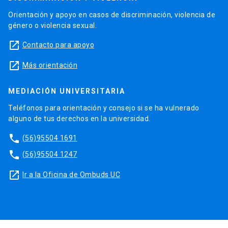
Orientación y apoyo en casos de discriminación, violencia de
género o violencia sexual.
launch
Contacto para apoyo
launch
Más orientación
MEDIACIÓN UNIVERSITARIA
Teléfonos para orientación y consejo si se ha vulnerado
alguno de tus derechos en la universidad.
phone
(56)95504 1691
phone
(56)95504 1247
launch
Ir a la Oficina de Ombuds UC