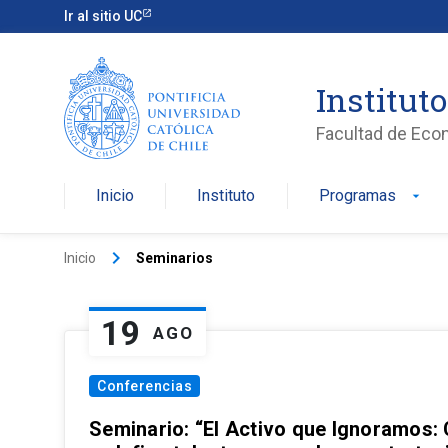
Ir al sitio UC
Institut
Facultad de Eco
Inicio
Instituto
Programas
arrow_drop_down
keyboard_arrow_right
Inicio
Seminarios
19
AGO
Conferencias
Seminario: “El Activo que Ignoramos: