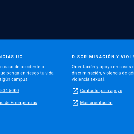
NCIAS UC
DISCRIMINACIÓN Y VIOL
n caso de accidente o
Orientación y apoyo en casos 
que ponga en riesgo tu vida
discriminación, violencia de g
 algún campus.
violencia sexual.
launch
5504 5000
Contacto para apoyo
launch
sitio de Emergencias
Más orientación