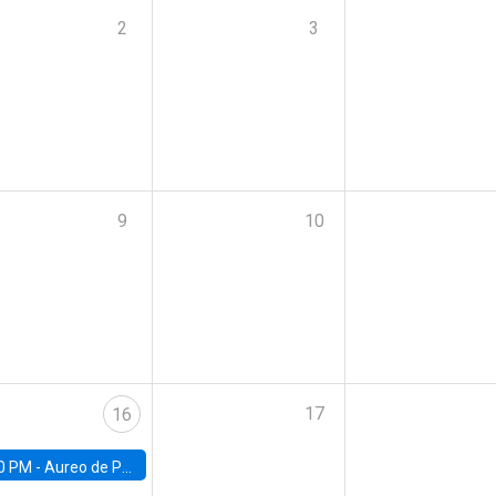
2
3
9
10
17
16
0 PM -
Aureo de Paula, UCL