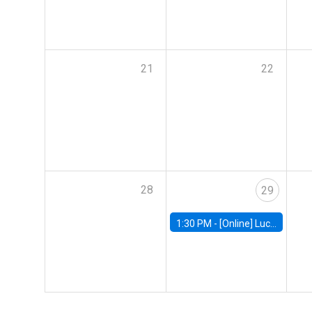
21
22
28
29
1:30 PM -
[Online] Luciana Juvenal, International Monetary Fund (IMF)