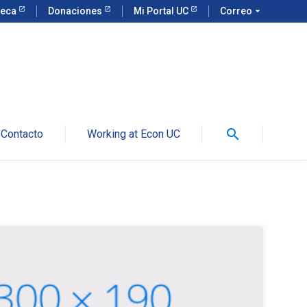
teca
Donaciones
Mi Portal UC
Correo
arrow_drop_down
search
Contacto
Working at Econ UC