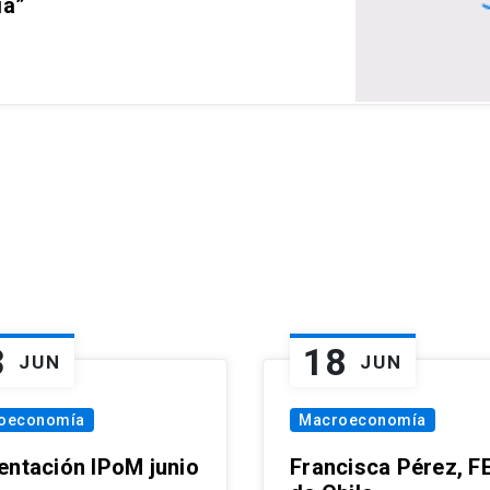
ia”
3
18
JUN
JUN
oeconomía
Macroeconomía
entación IPoM junio
Francisca Pérez, F