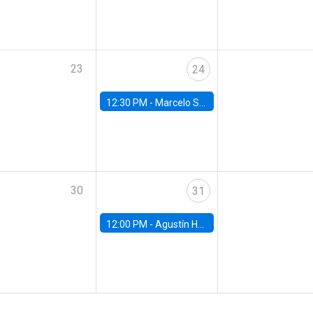
23
24
12:30 PM -
Marcelo Sant'Anna, FGV - EPGE
30
31
12:00 PM -
Agustín Hurtado, University of Maryland