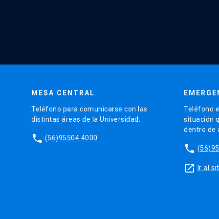
MESA CENTRAL
EMERGE
Teléfono para comunicarse con las
Teléfono e
distintas áreas de la Universidad.
situación 
dentro de
phone
(56)95504 4000
phone
(56)9
launch
Ir al 