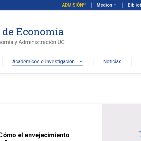
ADMISIÓN
Medios
arrow_drop_down
Biblio
o de Economía
nomía y Administración UC
Académicos e Investigación
Noticias
arrow_drop_down
 Cómo el envejecimiento