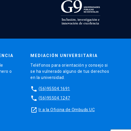
ENCIA
MEDIACIÓN UNIVERSITARIA
de
Teléfonos para orientación y consejo si
énero o
se ha vulnerado alguno de tus derechos
en la universidad.
phone
(56)95504 1691
phone
(56)95504 1247
launch
Ir a la Oficina de Ombuds UC