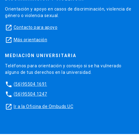
Orientación y apoyo en casos de discriminación, violencia de
género o violencia sexual.
launch
Contacto para apoyo
launch
Más orientación
MEDIACIÓN UNIVERSITARIA
Teléfonos para orientación y consejo si se ha vulnerado
alguno de tus derechos en la universidad.
phone
(56)95504 1691
phone
(56)95504 1247
launch
Ir a la Oficina de Ombuds UC