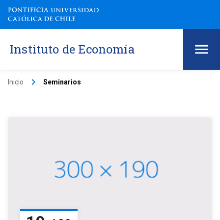
Instituto de Economía
keyboard_arrow_right
Inicio
Seminarios