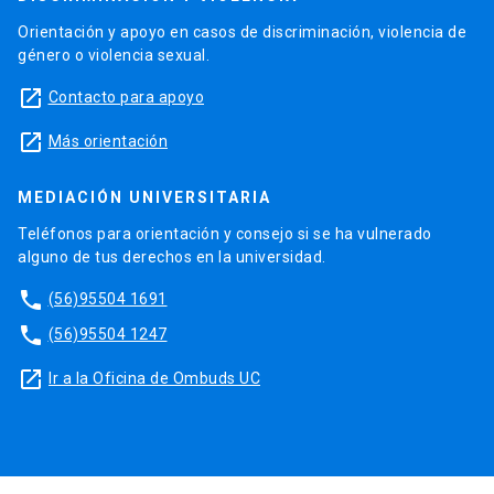
Orientación y apoyo en casos de discriminación, violencia de
género o violencia sexual.
launch
Contacto para apoyo
launch
Más orientación
MEDIACIÓN UNIVERSITARIA
Teléfonos para orientación y consejo si se ha vulnerado
alguno de tus derechos en la universidad.
phone
(56)95504 1691
phone
(56)95504 1247
launch
Ir a la Oficina de Ombuds UC