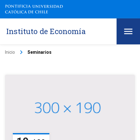
Instituto de Economía
keyboard_arrow_right
Inicio
Seminarios