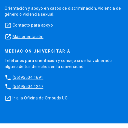
Orientación y apoyo en casos de discriminación, violencia de
género o violencia sexual.
launch
Contacto para apoyo
launch
Más orientación
MEDIACIÓN UNIVERSITARIA
Teléfonos para orientación y consejo si se ha vulnerado
alguno de tus derechos en la universidad.
phone
(56)95504 1691
phone
(56)95504 1247
launch
Ir a la Oficina de Ombuds UC