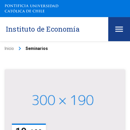
Instituto de Economía
keyboard_arrow_right
Inicio
Seminarios