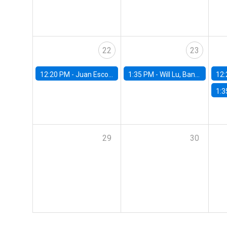
22
23
12:20 PM -
Juan Escobar, Universidad de Chile
1:35 PM -
Will Lu, Banco Central de Chile
12:
1:3
29
30