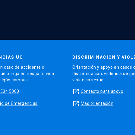
NCIAS UC
DISCRIMINACIÓN Y VIOL
n caso de accidente o
Orientación y apoyo en casos 
que ponga en riesgo tu vida
discriminación, violencia de g
 algún campus.
violencia sexual.
launch
5504 5000
Contacto para apoyo
launch
sitio de Emergencias
Más orientación