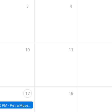
3
4
10
11
18
17
0 PM -
Petra Moser, NYU Stern