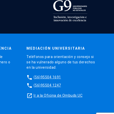
ENCIA
MEDIACIÓN UNIVERSITARIA
de
Teléfonos para orientación y consejo si
énero o
se ha vulnerado alguno de tus derechos
en la universidad.
phone
(56)95504 1691
phone
(56)95504 1247
launch
Ir a la Oficina de Ombuds UC