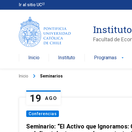
Ir al sitio UC
Institut
Facultad de Eco
Inicio
Instituto
Programas
arrow_drop_down
keyboard_arrow_right
Inicio
Seminarios
19
AGO
Conferencias
Seminario: “El Activo que Ignoramos: