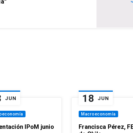
ia”
3
18
JUN
JUN
oeconomía
Macroeconomía
entación IPoM junio
Francisca Pérez, F