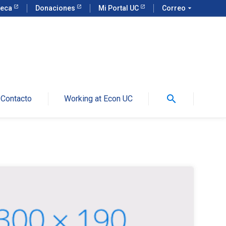
teca
Donaciones
Mi Portal UC
Correo
arrow_drop_down
search
Contacto
Working at Econ UC