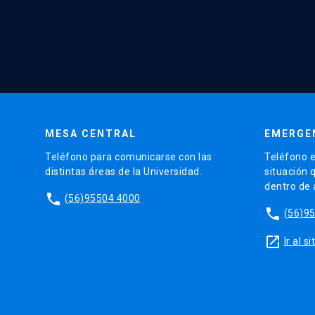
MESA CENTRAL
EMERGE
Teléfono para comunicarse con las
Teléfono e
distintas áreas de la Universidad.
situación 
dentro de
phone
(56)95504 4000
phone
(56)9
launch
Ir al 