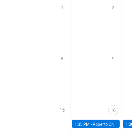
1
2
8
9
15
16
1:35 PM -
Roberto Chang, Rutgers University
1:3