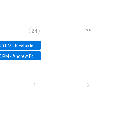
25
24
20 PM -
Nicolas Inostroza, Rotman School of Management, University of Toronto
5 PM -
Andrew Foster, Brown University
1
2