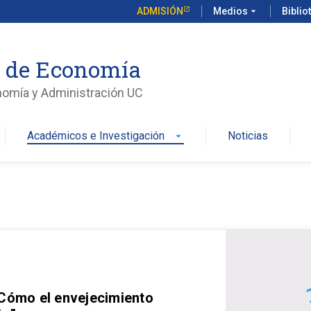
ADMISIÓN
Medios
arrow_drop_down
Biblio
o de Economía
nomía y Administración UC
Académicos e Investigación
Noticias
arrow_drop_down
 Cómo el envejecimiento