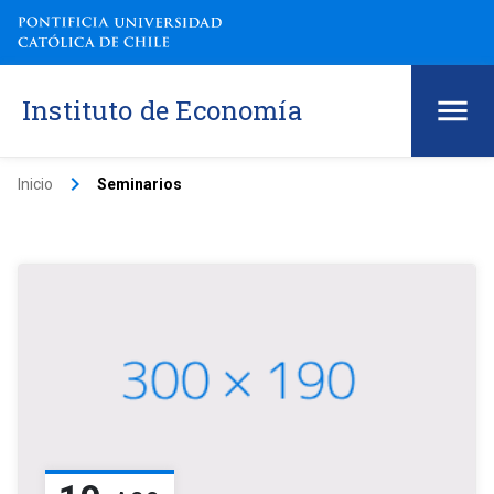
Instituto de Economía
keyboard_arrow_right
Inicio
Seminarios