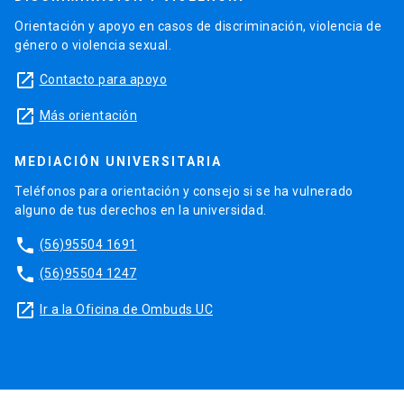
Orientación y apoyo en casos de discriminación, violencia de
género o violencia sexual.
launch
Contacto para apoyo
launch
Más orientación
MEDIACIÓN UNIVERSITARIA
Teléfonos para orientación y consejo si se ha vulnerado
alguno de tus derechos en la universidad.
phone
(56)95504 1691
phone
(56)95504 1247
launch
Ir a la Oficina de Ombuds UC