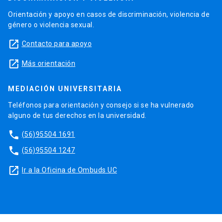
Orientación y apoyo en casos de discriminación, violencia de
género o violencia sexual.
launch
Contacto para apoyo
launch
Más orientación
MEDIACIÓN UNIVERSITARIA
Teléfonos para orientación y consejo si se ha vulnerado
alguno de tus derechos en la universidad.
phone
(56)95504 1691
phone
(56)95504 1247
launch
Ir a la Oficina de Ombuds UC