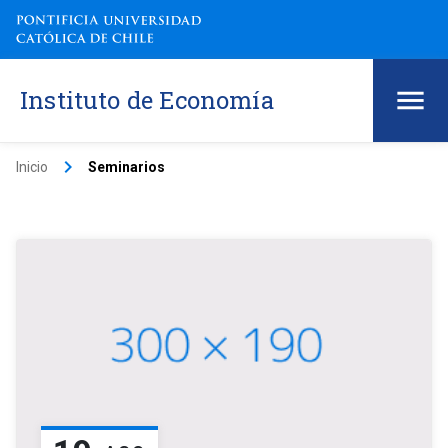
Instituto de Economía
keyboard_arrow_right
Inicio
Seminarios