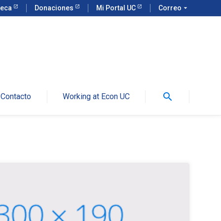
teca
Donaciones
Mi Portal UC
Correo
arrow_drop_down
search
Contacto
Working at Econ UC