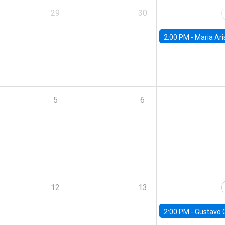
29
30
2:00 PM -
Maria Aristizabal-Ramirez, FED
5
6
12
13
2:00 PM -
Gustavo González - Banco Central d