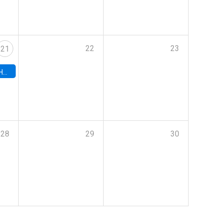
22
23
21
hile
28
29
30