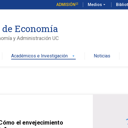
ADMISIÓN
Medios
arrow_drop_down
Biblio
o de Economía
nomía y Administración UC
Académicos e Investigación
Noticias
arrow_drop_down
 Cómo el envejecimiento