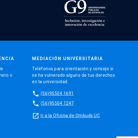
ENCIA
MEDIACIÓN UNIVERSITARIA
de
Teléfonos para orientación y consejo si
énero o
se ha vulnerado alguno de tus derechos
en la universidad.
phone
(56)95504 1691
phone
(56)95504 1247
launch
Ir a la Oficina de Ombuds UC