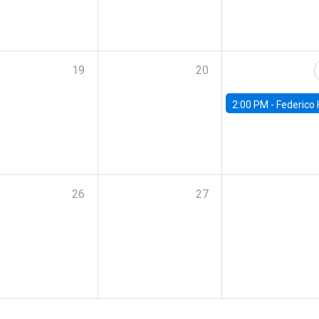
19
20
2:00 PM -
Federico Huneeus - Banco Central de C
26
27