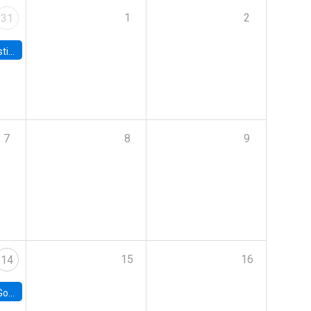
1
2
31
 Board
7
8
9
15
16
14
e Chile