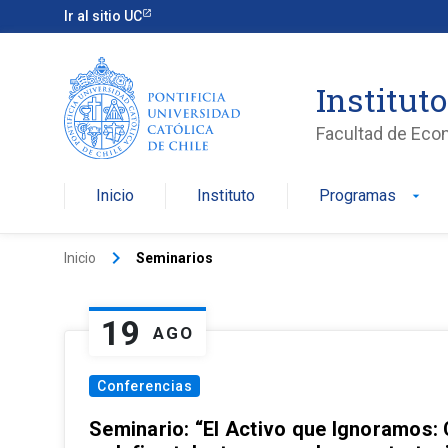
Ir al sitio UC
Institut
Facultad de Eco
Inicio
Instituto
Programas
arrow_drop_down
keyboard_arrow_right
Inicio
Seminarios
19
AGO
Conferencias
Seminario: “El Activo que Ignoramos: