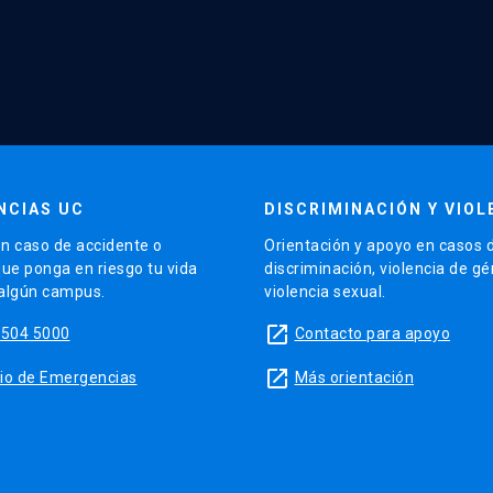
NCIAS UC
DISCRIMINACIÓN Y VIOL
n caso de accidente o
Orientación y apoyo en casos 
que ponga en riesgo tu vida
discriminación, violencia de g
 algún campus.
violencia sexual.
launch
5504 5000
Contacto para apoyo
launch
sitio de Emergencias
Más orientación