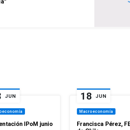
ia”
3
18
JUN
JUN
oeconomía
Macroeconomía
entación IPoM junio
Francisca Pérez, F