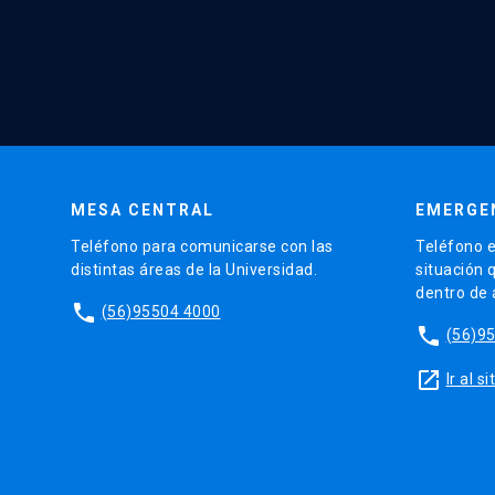
MESA CENTRAL
EMERGE
Teléfono para comunicarse con las
Teléfono e
distintas áreas de la Universidad.
situación 
dentro de
phone
(56)95504 4000
phone
(56)9
launch
Ir al 