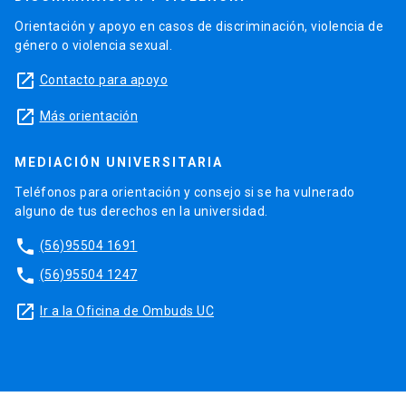
Orientación y apoyo en casos de discriminación, violencia de
género o violencia sexual.
launch
Contacto para apoyo
launch
Más orientación
MEDIACIÓN UNIVERSITARIA
Teléfonos para orientación y consejo si se ha vulnerado
alguno de tus derechos en la universidad.
phone
(56)95504 1691
phone
(56)95504 1247
launch
Ir a la Oficina de Ombuds UC