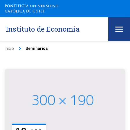
Instituto de Economía
keyboard_arrow_right
Inicio
Seminarios