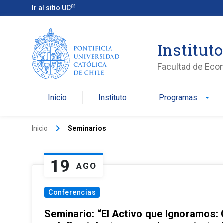
Ir al sitio UC
Institut
Facultad de Eco
Inicio
Instituto
Programas
arrow_drop_down
keyboard_arrow_right
Inicio
Seminarios
19
AGO
Conferencias
Seminario: “El Activo que Ignoramos: