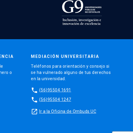
ENCIA
MEDIACIÓN UNIVERSITARIA
de
Teléfonos para orientación y consejo si
énero o
se ha vulnerado alguno de tus derechos
en la universidad.
phone
(56)95504 1691
phone
(56)95504 1247
launch
Ir a la Oficina de Ombuds UC