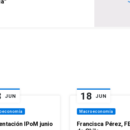
ia”
3
18
JUN
JUN
oeconomía
Macroeconomía
entación IPoM junio
Francisca Pérez, F