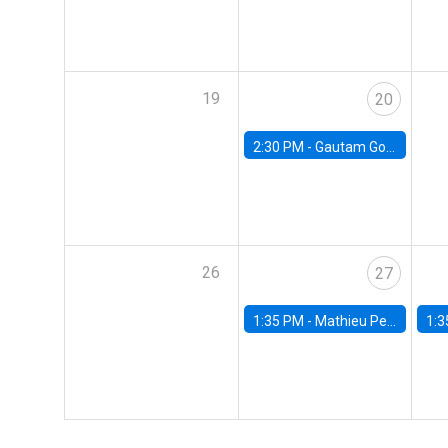
19
20
2:30 PM -
Gautam Gowrisankaran, Columbia University
26
27
1:35 PM -
Mathieu Pedemonte, IDB
1:3