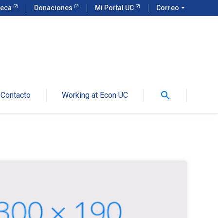
teca
Donaciones
Mi Portal UC
Correo
arrow_drop_down
search
Contacto
Working at Econ UC