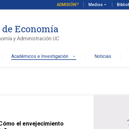
ADMISIÓN
Medios
arrow_drop_down
Biblio
o de Economía
nomía y Administración UC
Académicos e Investigación
Noticias
arrow_drop_down
 Cómo el envejecimiento