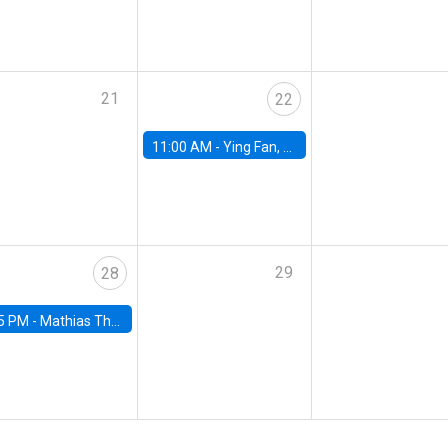
21
22
11:00 AM -
Ying Fan, University of Michigan
29
28
5 PM -
Mathias Thoenig, University of Lausanne