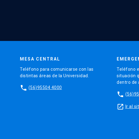
MESA CENTRAL
EMERGE
Teléfono para comunicarse con las
Teléfono e
distintas áreas de la Universidad.
situación 
dentro de
phone
(56)95504 4000
phone
(56)9
launch
Ir al 