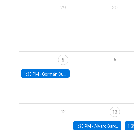
29
30
6
5
1:35 PM -
Germán Cubas, University of Houston
12
13
1:35 PM -
Alvaro Garcia-Marin, Universidad de Los Andes
1:3