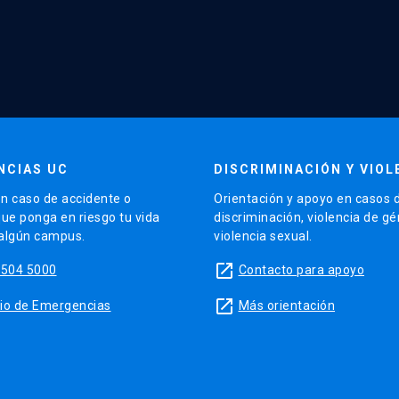
NCIAS UC
DISCRIMINACIÓN Y VIOL
n caso de accidente o
Orientación y apoyo en casos 
que ponga en riesgo tu vida
discriminación, violencia de g
 algún campus.
violencia sexual.
launch
5504 5000
Contacto para apoyo
launch
sitio de Emergencias
Más orientación