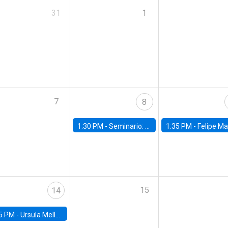
31
1
7
8
1:30 PM -
Seminario: “Recuperando la humanidad para progresar en la era de la IA»
1:35 PM -
Felipe Martínez, alumno Doctorado en Ec
15
14
5 PM -
Ursula Mello, Insper - Institute of Education and Research