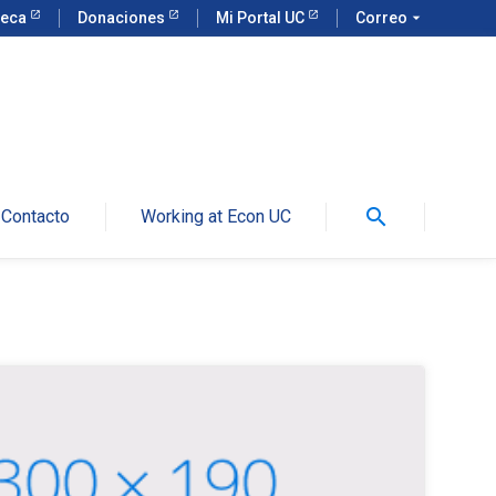
teca
Donaciones
Mi Portal UC
Correo
arrow_drop_down
search
Contacto
Working at Econ UC