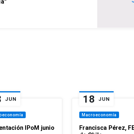
ia”
3
18
JUN
JUN
oeconomía
Macroeconomía
entación IPoM junio
Francisca Pérez, F