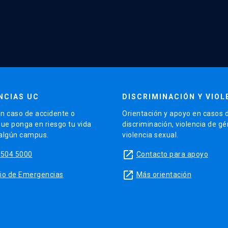
NCIAS UC
DISCRIMINACIÓN Y VIOL
n caso de accidente o
Orientación y apoyo en casos 
que ponga en riesgo tu vida
discriminación, violencia de g
 algún campus.
violencia sexual.
launch
5504 5000
Contacto para apoyo
launch
sitio de Emergencias
Más orientación