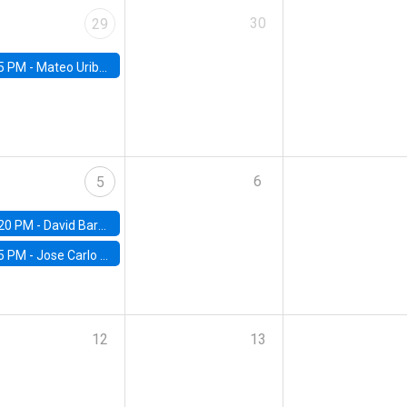
30
29
5 PM -
Mateo Uribe-Castro, Universidad de los Andes (Colombia)
6
5
20 PM -
David Bardey, Universidad de los Andes - CEDE
5 PM -
Jose Carlo Bermudez, UC (ME) & World Bank
12
13