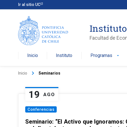
Ir al sitio UC
Institut
Facultad de Eco
Inicio
Instituto
Programas
arrow_drop_down
keyboard_arrow_right
Inicio
Seminarios
19
AGO
Conferencias
Seminario: “El Activo que Ignoramos: