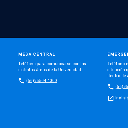
MESA CENTRAL
EMERGE
Teléfono para comunicarse con las
Teléfono e
distintas áreas de la Universidad.
situación 
dentro de
phone
(56)95504 4000
phone
(56)9
launch
Ir al 