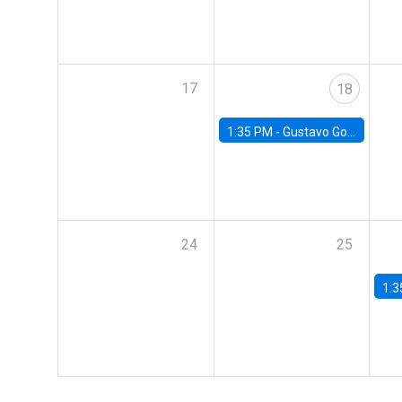
17
18
1:35 PM -
Gustavo González, Banco Central de Chile
24
25
1:3