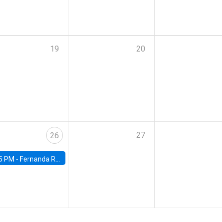
19
20
27
26
5 PM -
Fernanda Rojas Ampuero, University of Wisconsin-Madison