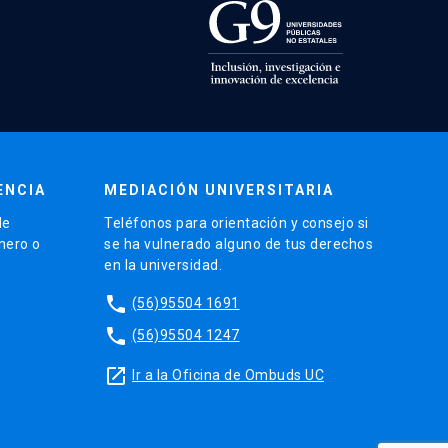
ENCIA
MEDIACIÓN UNIVERSITARIA
de
Teléfonos para orientación y consejo si
énero o
se ha vulnerado alguno de tus derechos
en la universidad.
phone
(56)95504 1691
phone
(56)95504 1247
launch
Ir a la Oficina de Ombuds UC