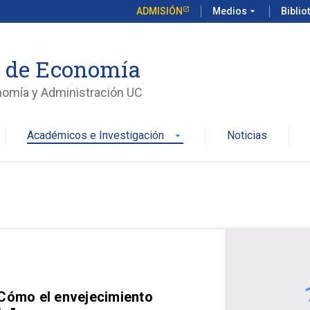
ADMISIÓN
Medios
arrow_drop_down
Biblio
o de Economía
nomía y Administración UC
Académicos e Investigación
Noticias
arrow_drop_down
 Cómo el envejecimiento