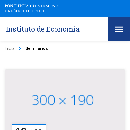
Instituto de Economía
keyboard_arrow_right
Inicio
Seminarios