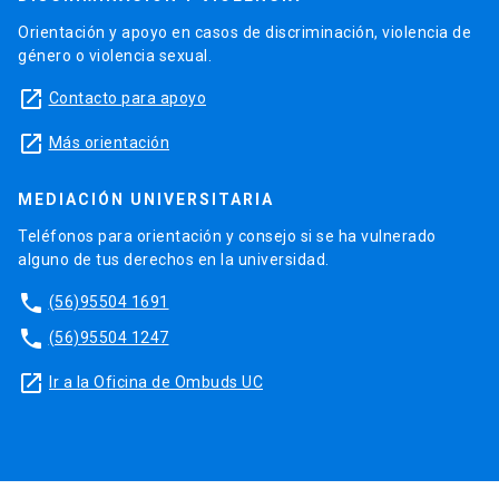
Orientación y apoyo en casos de discriminación, violencia de
género o violencia sexual.
launch
Contacto para apoyo
launch
Más orientación
MEDIACIÓN UNIVERSITARIA
Teléfonos para orientación y consejo si se ha vulnerado
alguno de tus derechos en la universidad.
phone
(56)95504 1691
phone
(56)95504 1247
launch
Ir a la Oficina de Ombuds UC