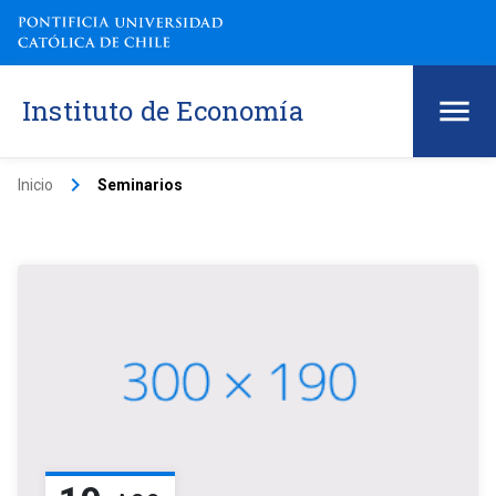
Instituto de Economía
keyboard_arrow_right
Inicio
Seminarios