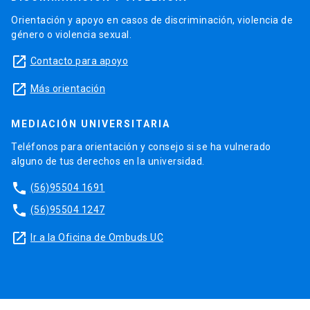
Orientación y apoyo en casos de discriminación, violencia de
género o violencia sexual.
launch
Contacto para apoyo
launch
Más orientación
MEDIACIÓN UNIVERSITARIA
Teléfonos para orientación y consejo si se ha vulnerado
alguno de tus derechos en la universidad.
phone
(56)95504 1691
phone
(56)95504 1247
launch
Ir a la Oficina de Ombuds UC