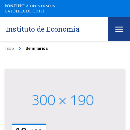
Instituto de Economía
keyboard_arrow_right
Inicio
Seminarios