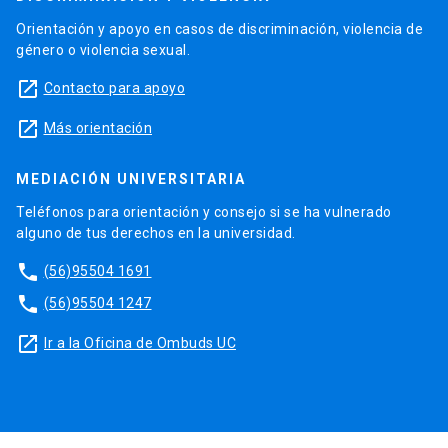
Orientación y apoyo en casos de discriminación, violencia de
género o violencia sexual.
launch
Contacto para apoyo
launch
Más orientación
MEDIACIÓN UNIVERSITARIA
Teléfonos para orientación y consejo si se ha vulnerado
alguno de tus derechos en la universidad.
phone
(56)95504 1691
phone
(56)95504 1247
launch
Ir a la Oficina de Ombuds UC