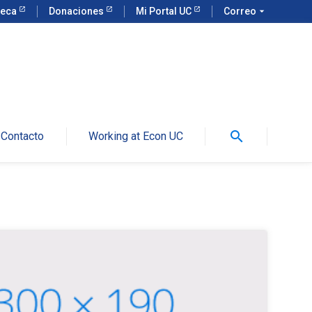
teca
Donaciones
Mi Portal UC
Correo
arrow_drop_down
search
Contacto
Working at Econ UC