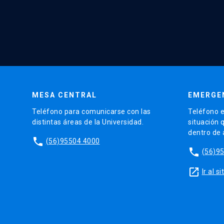
MESA CENTRAL
EMERGE
Teléfono para comunicarse con las
Teléfono e
distintas áreas de la Universidad.
situación 
dentro de
phone
(56)95504 4000
phone
(56)9
launch
Ir al 