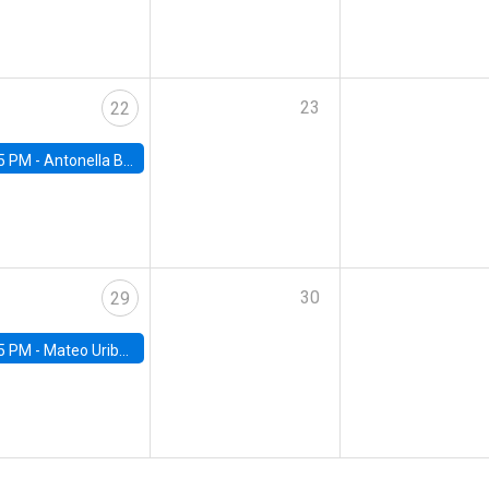
23
22
5 PM -
Antonella Bancalari, Institute for Fiscal Studies (IFS) and Research Associate at University College London (UCL)
30
29
5 PM -
Mateo Uribe-Castro, Universidad de los Andes (Colombia)