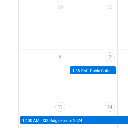
29
30
6
7
1:35 PM -
Pablo Cuba, FED Board
13
14
12:00 AM -
XIX Ridge Forum 2024