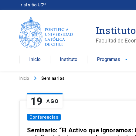
Ir al sitio UC
Institut
Facultad de Eco
Inicio
Instituto
Programas
arrow_drop_down
keyboard_arrow_right
Inicio
Seminarios
19
AGO
Conferencias
Seminario: “El Activo que Ignoramos: