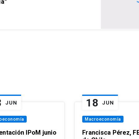
ia”
3
18
JUN
JUN
oeconomía
Macroeconomía
entación IPoM junio
Francisca Pérez, F