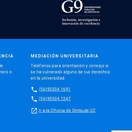
ENCIA
MEDIACIÓN UNIVERSITARIA
de
Teléfonos para orientación y consejo si
énero o
se ha vulnerado alguno de tus derechos
en la universidad.
phone
(56)95504 1691
phone
(56)95504 1247
launch
Ir a la Oficina de Ombuds UC