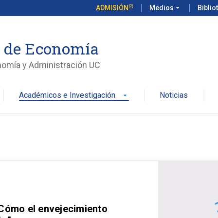
ADMISIÓN
Medios
arrow_drop_down
Biblio
o de Economía
nomía y Administración UC
Académicos e Investigación
Noticias
arrow_drop_down
 Cómo el envejecimiento