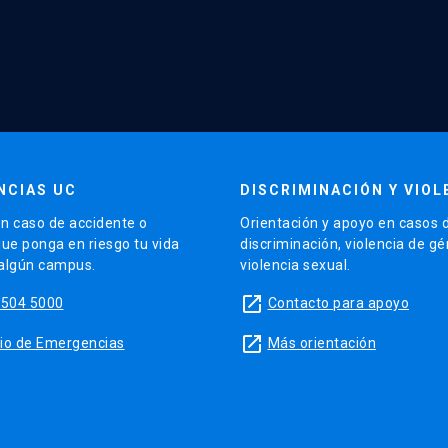
NCIAS UC
DISCRIMINACIÓN Y VIOL
n caso de accidente o
Orientación y apoyo en casos 
que ponga en riesgo tu vida
discriminación, violencia de g
 algún campus.
violencia sexual.
launch
5504 5000
Contacto para apoyo
launch
sitio de Emergencias
Más orientación