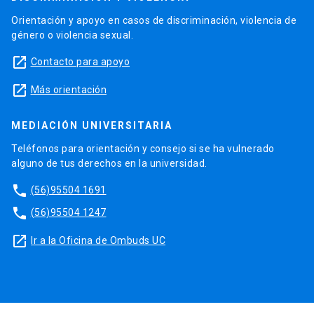
Orientación y apoyo en casos de discriminación, violencia de
género o violencia sexual.
launch
Contacto para apoyo
launch
Más orientación
MEDIACIÓN UNIVERSITARIA
Teléfonos para orientación y consejo si se ha vulnerado
alguno de tus derechos en la universidad.
phone
(56)95504 1691
phone
(56)95504 1247
launch
Ir a la Oficina de Ombuds UC