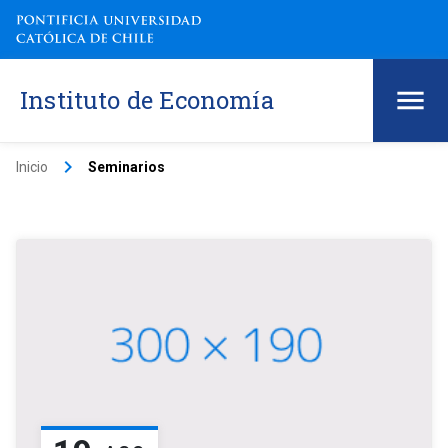
Instituto de Economía
keyboard_arrow_right
Inicio
Seminarios