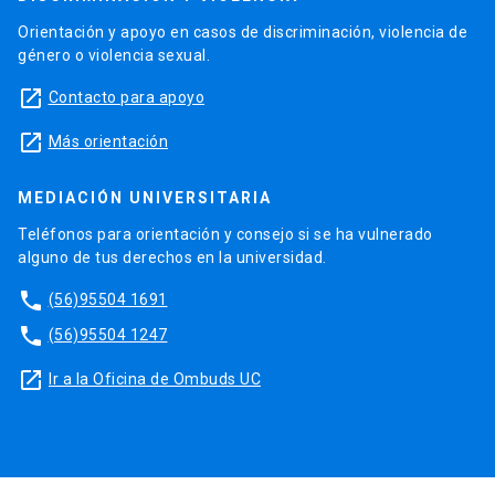
Orientación y apoyo en casos de discriminación, violencia de
género o violencia sexual.
launch
Contacto para apoyo
launch
Más orientación
MEDIACIÓN UNIVERSITARIA
Teléfonos para orientación y consejo si se ha vulnerado
alguno de tus derechos en la universidad.
phone
(56)95504 1691
phone
(56)95504 1247
launch
Ir a la Oficina de Ombuds UC