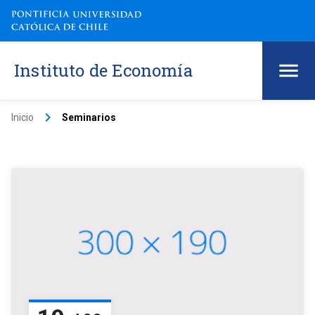
Instituto de Economía
keyboard_arrow_right
Inicio
Seminarios