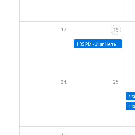
17
18
1:35 PM -
Juan Herreño, UC San Diego
24
25
1:3
1:3
31
1