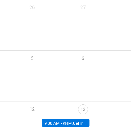
26
27
5
6
12
13
9:00 AM -
KHIPU, el mayor encuentro de IA en Latinoamérica