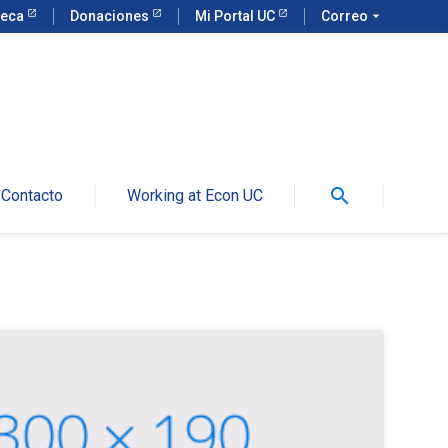
teca
Donaciones
Mi Portal UC
Correo
arrow_drop_down
search
Contacto
Working at Econ UC