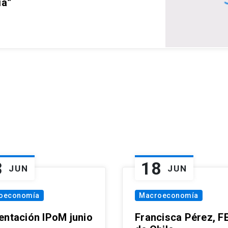
ia”
3
18
JUN
JUN
oeconomía
Macroeconomía
entación IPoM junio
Francisca Pérez, F