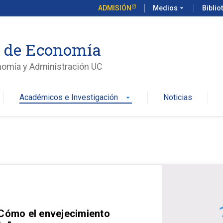
ADMISIÓN
Medios
arrow_drop_down
Biblio
o de Economía
nomía y Administración UC
Académicos e Investigación
Noticias
arrow_drop_down
 Cómo el envejecimiento