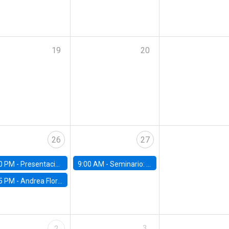
19
20
26
27
0 PM -
Presentación del IPoM en la Facultad de Economía y Administración UC
9:00 AM -
Seminario: "Un futuro compartido: La urgencia de actuar contra el cambio climático"
5 PM -
Andrea Flores, FGV - Brasil
3
2