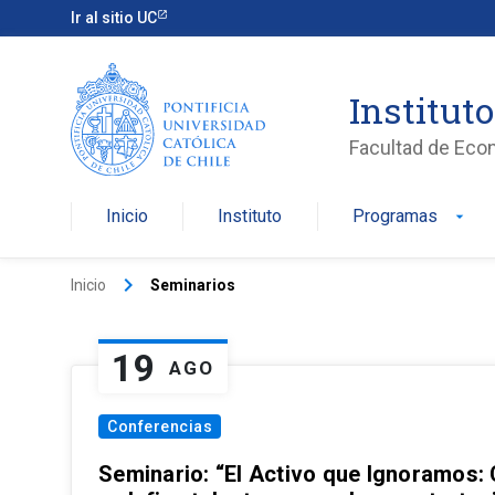
Ir al sitio UC
Institut
Facultad de Eco
Inicio
Instituto
Programas
arrow_drop_down
keyboard_arrow_right
Inicio
Seminarios
19
AGO
Conferencias
Seminario: “El Activo que Ignoramos: