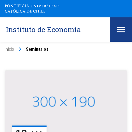
Instituto de Economía
keyboard_arrow_right
Inicio
Seminarios