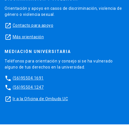
Orientación y apoyo en casos de discriminación, violencia de
género o violencia sexual.
launch
Contacto para apoyo
launch
Más orientación
MEDIACIÓN UNIVERSITARIA
Teléfonos para orientación y consejo si se ha vulnerado
alguno de tus derechos en la universidad.
phone
(56)95504 1691
phone
(56)95504 1247
launch
Ir a la Oficina de Ombuds UC