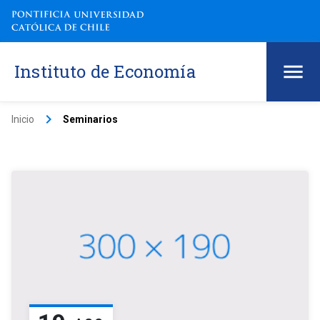
Instituto de Economía
keyboard_arrow_right
Inicio
Seminarios