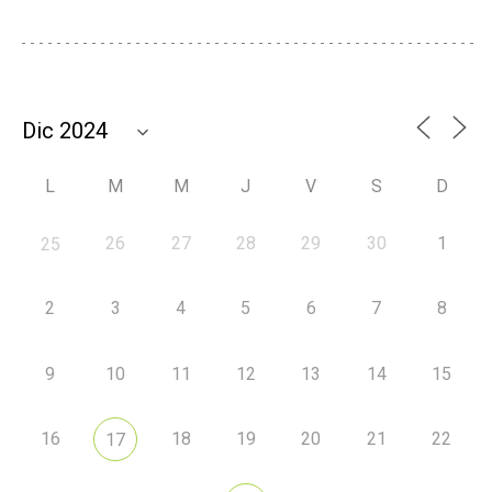
L
M
M
J
V
S
D
26
27
28
29
30
1
25
2
3
4
5
6
7
8
9
10
11
12
13
14
15
16
18
19
20
21
22
17