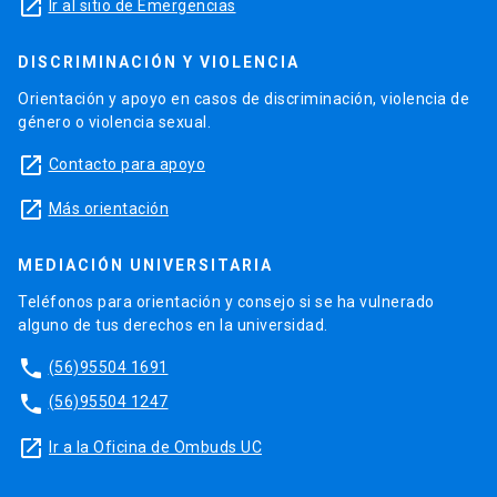
launch
Ir al sitio de Emergencias
DISCRIMINACIÓN Y VIOLENCIA
Orientación y apoyo en casos de discriminación, violencia de
género o violencia sexual.
launch
Contacto para apoyo
launch
Más orientación
MEDIACIÓN UNIVERSITARIA
Teléfonos para orientación y consejo si se ha vulnerado
alguno de tus derechos en la universidad.
phone
(56)95504 1691
phone
(56)95504 1247
launch
Ir a la Oficina de Ombuds UC