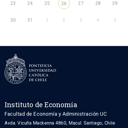
23
24
25
27
28
29
26
30
31
1
2
3
4
5
Instituto de Economía
Facultad de Economía y Administración UC
Avda. Vicuña Mackenna 4860, Macul. Santiago, Chile