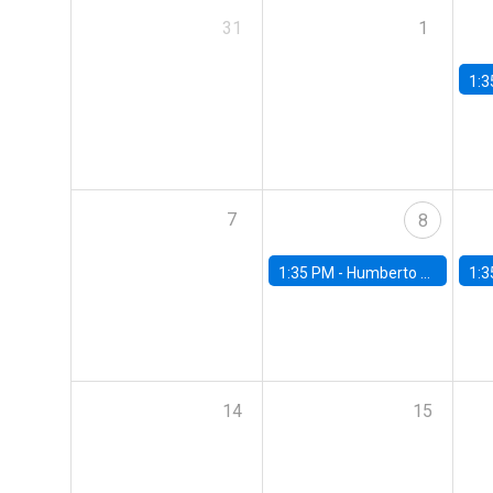
31
1
1:3
7
8
1:35 PM -
Humberto Martínez, Universidad de Chile
1:3
14
15