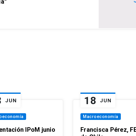
ia”
3
18
JUN
JUN
oeconomía
Macroeconomía
entación IPoM junio
Francisca Pérez, F