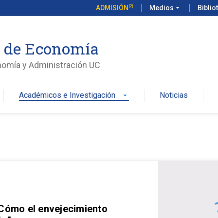
ADMISIÓN
Medios
arrow_drop_down
Biblio
o de Economía
nomía y Administración UC
Académicos e Investigación
Noticias
arrow_drop_down
 Cómo el envejecimiento