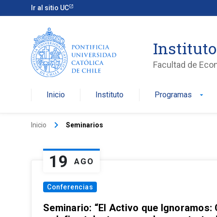
Ir al sitio UC
Institut
Facultad de Eco
Inicio
Instituto
Programas
arrow_drop_down
keyboard_arrow_right
Inicio
Seminarios
19
AGO
Conferencias
Seminario: “El Activo que Ignoramos: