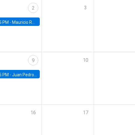
3
2
5 PM -
Mauricio Romero, ITAM
10
9
5 PM -
Juan Pedro Ronconi, Universidad de Los Andes
16
17