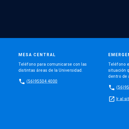
MESA CENTRAL
EMERGE
Teléfono para comunicarse con las
Teléfono e
distintas áreas de la Universidad.
situación 
dentro de
phone
(56)95504 4000
phone
(56)9
launch
Ir al 