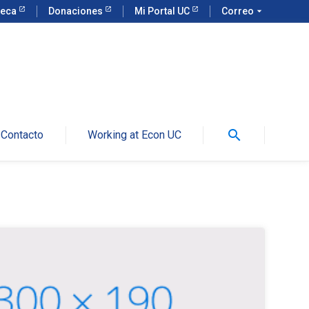
teca
Donaciones
Mi Portal UC
Correo
arrow_drop_down
search
Contacto
Working at Econ UC