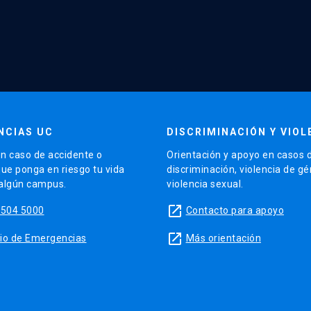
NCIAS UC
DISCRIMINACIÓN Y VIOL
n caso de accidente o
Orientación y apoyo en casos 
que ponga en riesgo tu vida
discriminación, violencia de g
 algún campus.
violencia sexual.
launch
5504 5000
Contacto para apoyo
launch
sitio de Emergencias
Más orientación