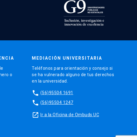
ENCIA
MEDIACIÓN UNIVERSITARIA
de
Teléfonos para orientación y consejo si
énero o
se ha vulnerado alguno de tus derechos
en la universidad.
phone
(56)95504 1691
phone
(56)95504 1247
launch
Ir a la Oficina de Ombuds UC