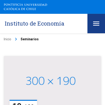
Instituto de Economía
keyboard_arrow_right
Inicio
Seminarios