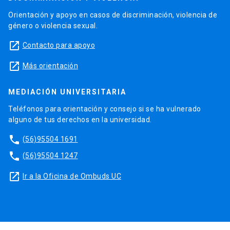
Orientación y apoyo en casos de discriminación, violencia de
género o violencia sexual.
launch
Contacto para apoyo
launch
Más orientación
MEDIACIÓN UNIVERSITARIA
Teléfonos para orientación y consejo si se ha vulnerado
alguno de tus derechos en la universidad.
phone
(56)95504 1691
phone
(56)95504 1247
launch
Ir a la Oficina de Ombuds UC