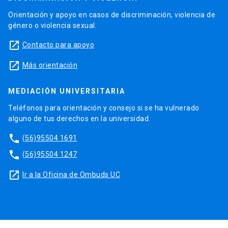
Orientación y apoyo en casos de discriminación, violencia de
género o violencia sexual.
launch
Contacto para apoyo
launch
Más orientación
MEDIACIÓN UNIVERSITARIA
Teléfonos para orientación y consejo si se ha vulnerado
alguno de tus derechos en la universidad.
phone
(56)95504 1691
phone
(56)95504 1247
launch
Ir a la Oficina de Ombuds UC