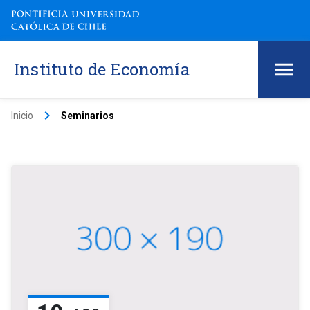
Instituto de Economía
keyboard_arrow_right
Inicio
Seminarios