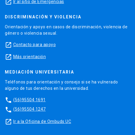
launch
Ir al sitio de Emergencias
DISCRIMINACIÓN Y VIOLENCIA
Orientación y apoyo en casos de discriminación, violencia de
género o violencia sexual.
launch
Contacto para apoyo
launch
Más orientación
MEDIACIÓN UNIVERSITARIA
Teléfonos para orientación y consejo si se ha vulnerado
alguno de tus derechos en la universidad.
phone
(56)95504 1691
phone
(56)95504 1247
launch
Ir a la Oficina de Ombuds UC