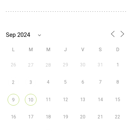
L
M
M
J
V
S
D
26
29
30
31
1
27
28
4
5
6
7
8
2
3
11
12
13
14
15
9
10
16
17
18
19
20
21
22