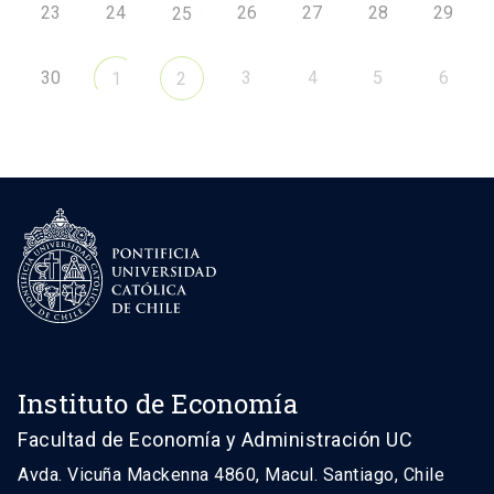
23
24
26
27
28
29
25
30
3
4
5
6
1
2
Instituto de Economía
Facultad de Economía y Administración UC
Avda. Vicuña Mackenna 4860, Macul. Santiago, Chile