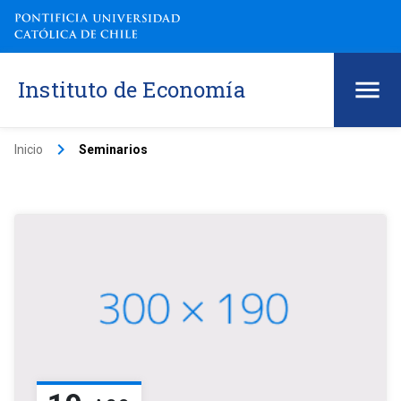
Instituto de Economía
keyboard_arrow_right
Inicio
Seminarios