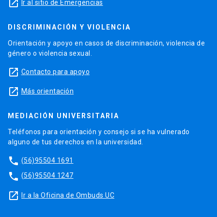
launch
Ir al sitio de Emergencias
DISCRIMINACIÓN Y VIOLENCIA
Orientación y apoyo en casos de discriminación, violencia de
género o violencia sexual.
launch
Contacto para apoyo
launch
Más orientación
MEDIACIÓN UNIVERSITARIA
Teléfonos para orientación y consejo si se ha vulnerado
alguno de tus derechos en la universidad.
phone
(56)95504 1691
phone
(56)95504 1247
launch
Ir a la Oficina de Ombuds UC