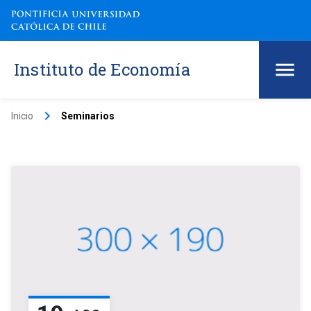
Instituto de Economía
keyboard_arrow_right
Inicio
Seminarios