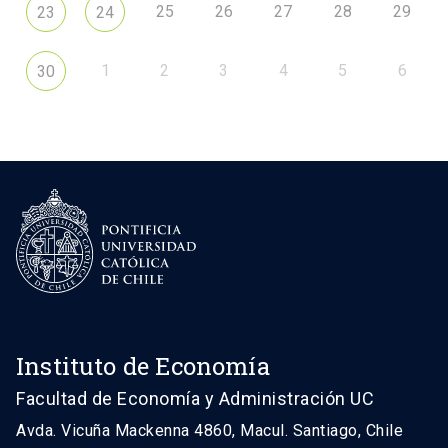
25
26
27
28
29
23
24
1
2
3
4
5
6
30
Instituto de Economía
Facultad de Economía y Administración UC
Avda. Vicuña Mackenna 4860, Macul. Santiago, Chile