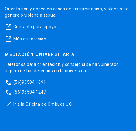
Orientación y apoyo en casos de discriminación, violencia de
género o violencia sexual.
launch
Contacto para apoyo
launch
Más orientación
MEDIACIÓN UNIVERSITARIA
Teléfonos para orientación y consejo si se ha vulnerado
alguno de tus derechos en la universidad.
phone
(56)95504 1691
phone
(56)95504 1247
launch
Ir a la Oficina de Ombuds UC