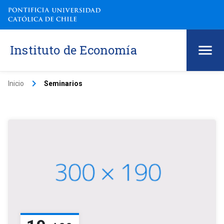
Instituto de Economía
keyboard_arrow_right
Inicio
Seminarios