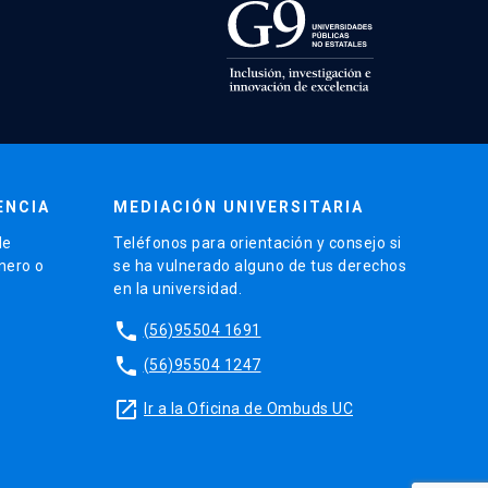
ENCIA
MEDIACIÓN UNIVERSITARIA
de
Teléfonos para orientación y consejo si
énero o
se ha vulnerado alguno de tus derechos
en la universidad.
phone
(56)95504 1691
phone
(56)95504 1247
launch
Ir a la Oficina de Ombuds UC