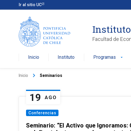
Ir al sitio UC
Institut
Facultad de Eco
Inicio
Instituto
Programas
arrow_drop_down
keyboard_arrow_right
Inicio
Seminarios
19
AGO
Conferencias
Seminario: “El Activo que Ignoramos: