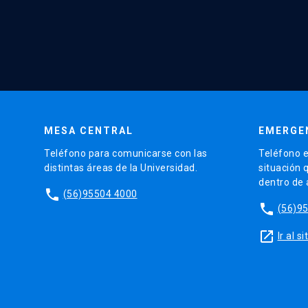
MESA CENTRAL
EMERGE
Teléfono para comunicarse con las
Teléfono e
distintas áreas de la Universidad.
situación 
dentro de
phone
(56)95504 4000
phone
(56)9
launch
Ir al 