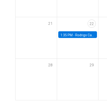
21
22
1:35 PM -
Rodrigo Caputo, Usach
28
29