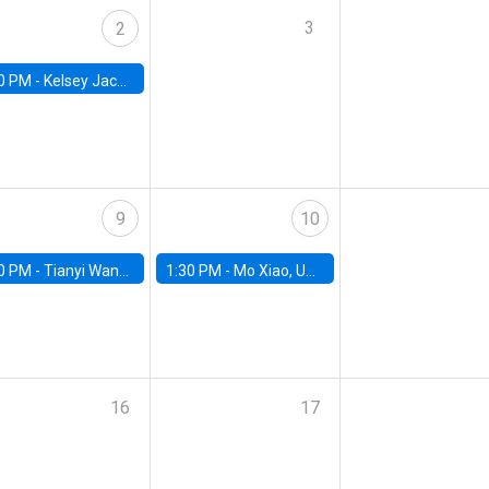
3
2
0 PM -
Kelsey Jack, UC Berkeley
9
10
0 PM -
Tianyi Wang, University of Toronto
1:30 PM -
Mo Xiao, University of Arizona
16
17