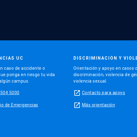
NCIAS UC
DISCRIMINACIÓN Y VIOL
n caso de accidente o
Orientación y apoyo en casos 
que ponga en riesgo tu vida
discriminación, violencia de g
 algún campus.
violencia sexual.
launch
5504 5000
Contacto para apoyo
launch
sitio de Emergencias
Más orientación