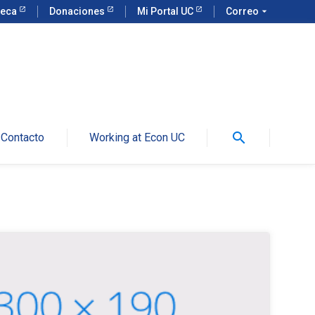
teca
Donaciones
Mi Portal UC
Correo
arrow_drop_down
search
Contacto
Working at Econ UC