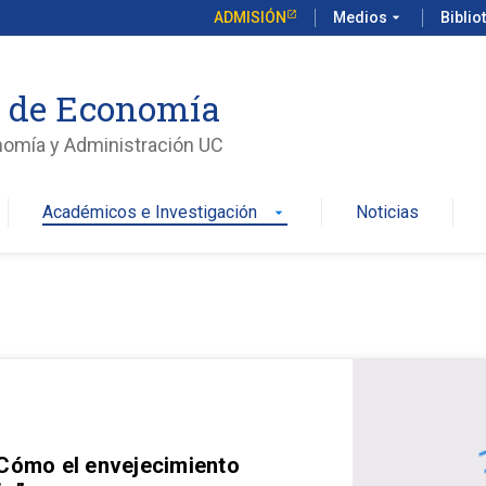
ADMISIÓN
Medios
arrow_drop_down
Biblio
o de Economía
nomía y Administración UC
Académicos e Investigación
Noticias
arrow_drop_down
 Cómo el envejecimiento