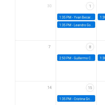
30
1
1:35 PM -
Yvan Becard, PUC Río
1:3
1:35 PM -
Leandro Gorno, FGV EPGE Brazilian School of Economics and Finance
7
8
2:50 PM -
Guillermo Carlomagno, Banco Central de Chile
1:3
14
15
1:35 PM -
Cristina Griffa, Universidad de Chile