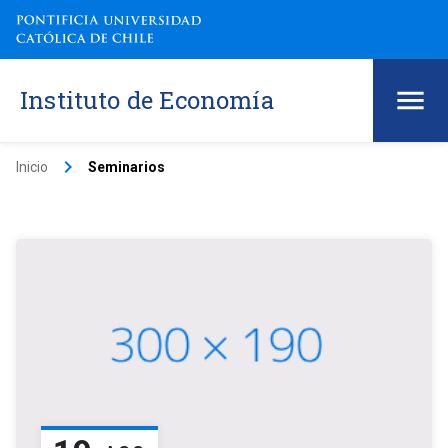
Instituto de Economía
keyboard_arrow_right
Inicio
Seminarios