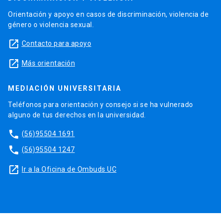
Orientación y apoyo en casos de discriminación, violencia de
género o violencia sexual.
launch
Contacto para apoyo
launch
Más orientación
MEDIACIÓN UNIVERSITARIA
Teléfonos para orientación y consejo si se ha vulnerado
alguno de tus derechos en la universidad.
phone
(56)95504 1691
phone
(56)95504 1247
launch
Ir a la Oficina de Ombuds UC