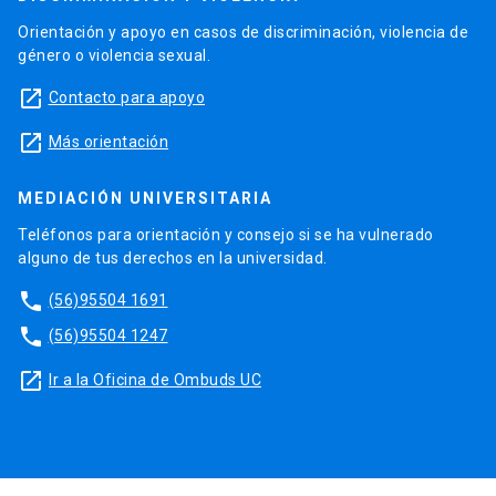
Orientación y apoyo en casos de discriminación, violencia de
género o violencia sexual.
launch
Contacto para apoyo
launch
Más orientación
MEDIACIÓN UNIVERSITARIA
Teléfonos para orientación y consejo si se ha vulnerado
alguno de tus derechos en la universidad.
phone
(56)95504 1691
phone
(56)95504 1247
launch
Ir a la Oficina de Ombuds UC