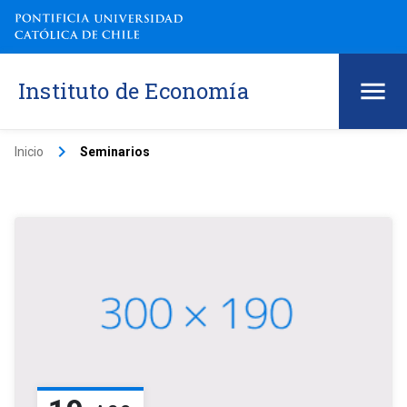
Instituto de Economía
keyboard_arrow_right
Inicio
Seminarios