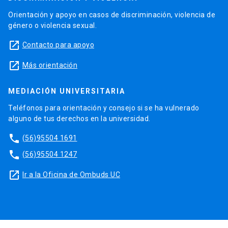
Orientación y apoyo en casos de discriminación, violencia de
género o violencia sexual.
launch
Contacto para apoyo
launch
Más orientación
MEDIACIÓN UNIVERSITARIA
Teléfonos para orientación y consejo si se ha vulnerado
alguno de tus derechos en la universidad.
phone
(56)95504 1691
phone
(56)95504 1247
launch
Ir a la Oficina de Ombuds UC