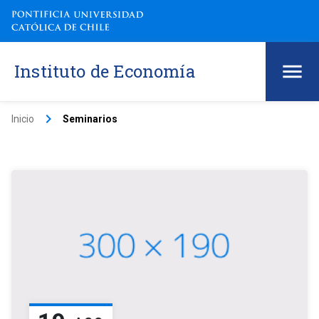
Instituto de Economía
keyboard_arrow_right
Inicio
Seminarios