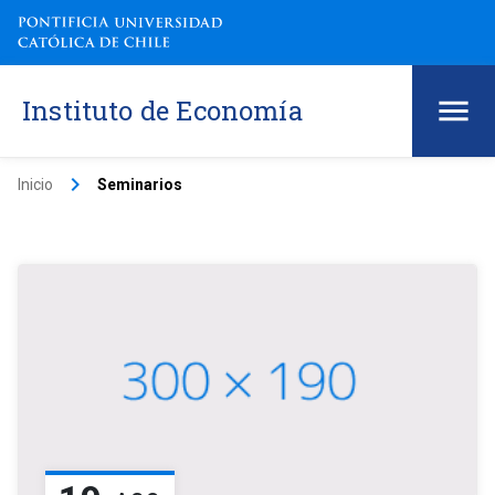
Instituto de Economía
keyboard_arrow_right
Inicio
Seminarios