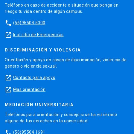
Teléfono en caso de accidente o situación que ponga en
riesgo tu vida dentro de algún campus.
phone
(56)95504 5000
launch
Ir al sitio de Emergencias
DISCRIMINACIÓN Y VIOLENCIA
Orientación y apoyo en casos de discriminación, violencia de
género o violencia sexual.
launch
Contacto para apoyo
launch
Más orientación
MEDIACIÓN UNIVERSITARIA
Teléfonos para orientación y consejo si se ha vulnerado
alguno de tus derechos en la universidad.
phone
(56)95504 1691