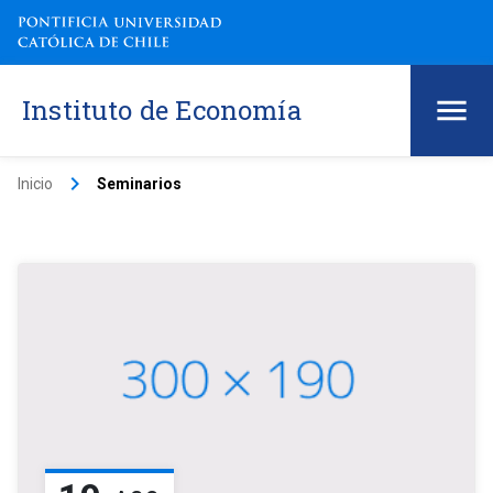
Instituto de Economía
keyboard_arrow_right
Inicio
Seminarios