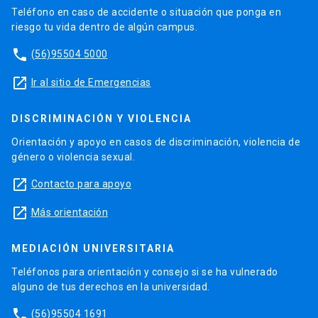
Teléfono en caso de accidente o situación que ponga en
riesgo tu vida dentro de algún campus.
phone
(56)95504 5000
launch
Ir al sitio de Emergencias
DISCRIMINACIÓN Y VIOLENCIA
Orientación y apoyo en casos de discriminación, violencia de
género o violencia sexual.
launch
Contacto para apoyo
launch
Más orientación
MEDIACIÓN UNIVERSITARIA
Teléfonos para orientación y consejo si se ha vulnerado
alguno de tus derechos en la universidad.
phone
(56)95504 1691