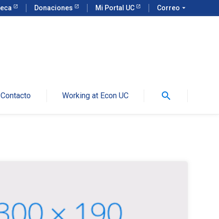
teca
Donaciones
Mi Portal UC
Correo
arrow_drop_down
search
Contacto
Working at Econ UC