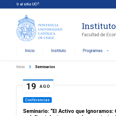
Ir al sitio UC
Institut
Facultad de Eco
Inicio
Instituto
Programas
arrow_drop_down
keyboard_arrow_right
Inicio
Seminarios
19
AGO
Conferencias
Seminario: “El Activo que Ignoramos: