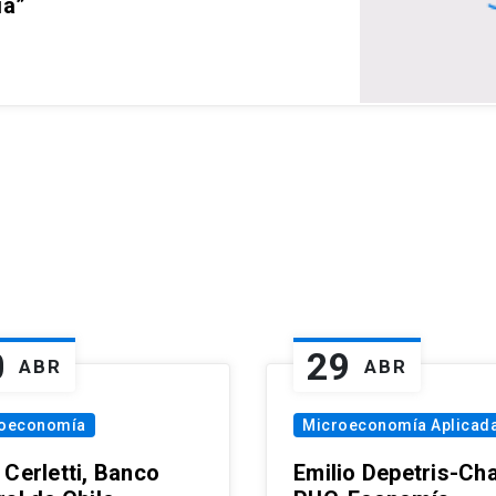
ia”
0
29
ABR
ABR
oeconomía
Microeconomía Aplicad
 Cerletti, Banco
Emilio Depetris-Cha