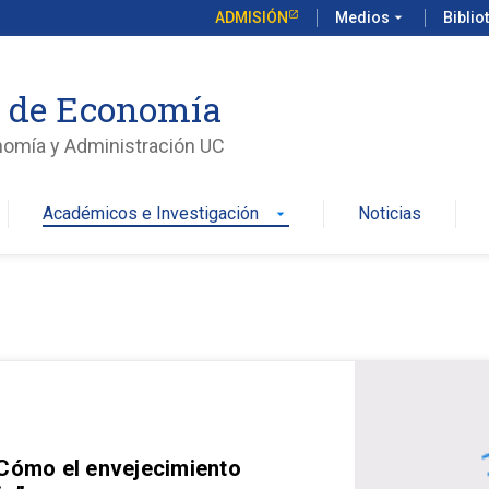
ADMISIÓN
Medios
arrow_drop_down
Biblio
o de Economía
nomía y Administración UC
Académicos e Investigación
Noticias
arrow_drop_down
 Cómo el envejecimiento