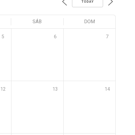
TODAY
SÁB
DOM
5
6
7
12
13
14