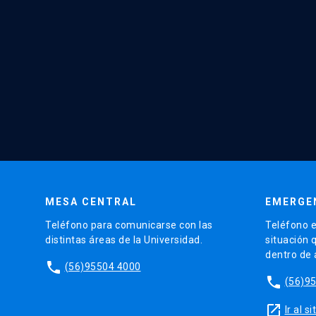
MESA CENTRAL
EMERGE
Teléfono para comunicarse con las
Teléfono e
distintas áreas de la Universidad.
situación 
dentro de
phone
(56)95504 4000
phone
(56)9
launch
Ir al 