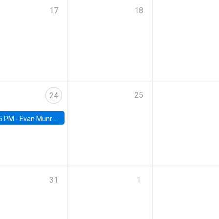
17
18
25
24
5 PM -
Evan Munro, Neyman Visiting Assistant Professor in the Department of Statistics at UC Berkeley
31
1