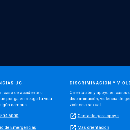
NCIAS UC
DISCRIMINACIÓN Y VIOL
n caso de accidente o
Orientación y apoyo en casos 
que ponga en riesgo tu vida
discriminación, violencia de g
 algún campus.
violencia sexual.
launch
5504 5000
Contacto para apoyo
launch
sitio de Emergencias
Más orientación