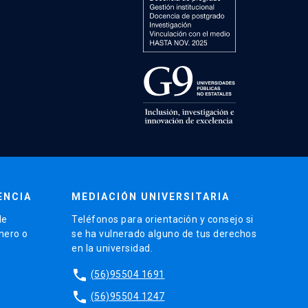
ENCIA
MEDIACIÓN UNIVERSITARIA
de
Teléfonos para orientación y consejo si
énero o
se ha vulnerado alguno de tus derechos
en la universidad.
phone
(56)95504 1691
phone
(56)95504 1247