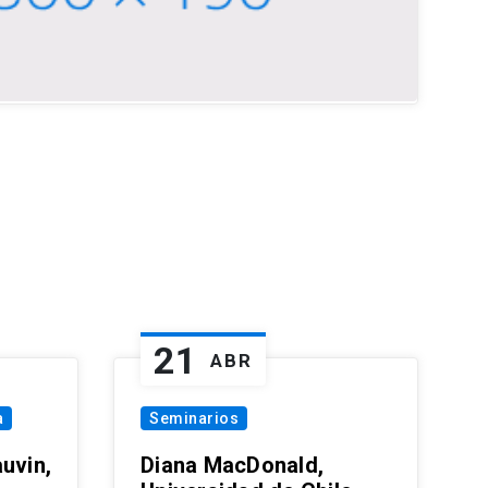
21
ABR
a
Seminarios
uvin,
Diana MacDonald,