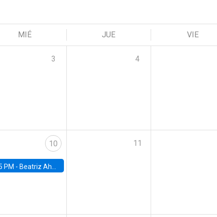
MIÉ
JUE
VIE
3
4
11
10
5 PM -
Beatriz Ahumada, PhD candidate, Universidad de Pittsburgh