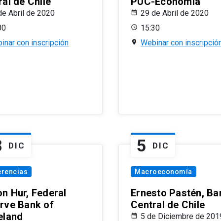
al de Chile
PUC-Economía
de Abril de 2020
29 de Abril de 2020
00
15:30
inar con inscripción
Webinar con inscripció
8
5
DIC
DIC
erencias
Macroeconomía
n Hur, Federal
Ernesto Pastén, Ba
rve Bank of
Central de Chile
eland
5 de Diciembre de 201