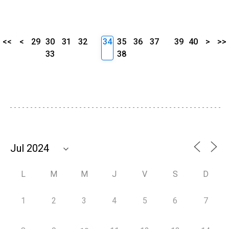
<<
<
29
30
31
32
34
35
36
37
39
40
>
>>
33
38
L
M
M
J
V
S
D
1
2
3
4
5
6
7