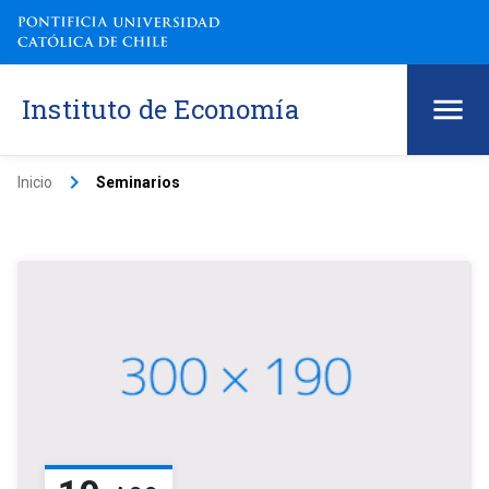
Instituto de Economía
keyboard_arrow_right
Inicio
Seminarios