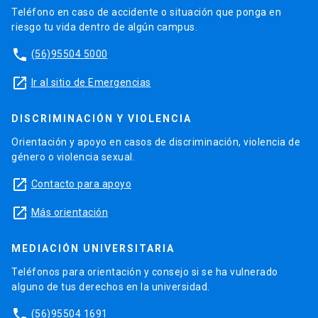
Teléfono en caso de accidente o situación que ponga en
riesgo tu vida dentro de algún campus.
phone
(56)95504 5000
launch
Ir al sitio de Emergencias
DISCRIMINACIÓN Y VIOLENCIA
Orientación y apoyo en casos de discriminación, violencia de
género o violencia sexual.
launch
Contacto para apoyo
launch
Más orientación
MEDIACIÓN UNIVERSITARIA
Teléfonos para orientación y consejo si se ha vulnerado
alguno de tus derechos en la universidad.
phone
(56)95504 1691