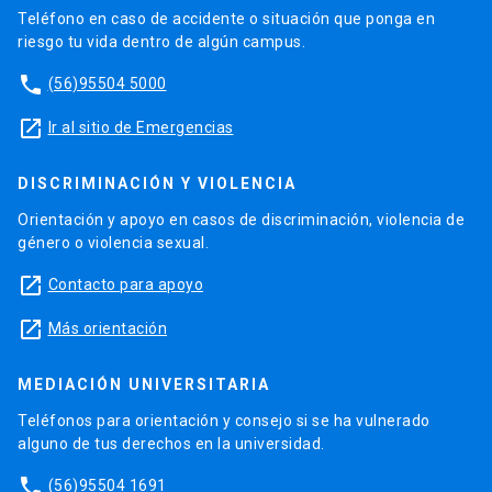
Teléfono en caso de accidente o situación que ponga en
riesgo tu vida dentro de algún campus.
phone
(56)95504 5000
launch
Ir al sitio de Emergencias
DISCRIMINACIÓN Y VIOLENCIA
Orientación y apoyo en casos de discriminación, violencia de
género o violencia sexual.
launch
Contacto para apoyo
launch
Más orientación
MEDIACIÓN UNIVERSITARIA
Teléfonos para orientación y consejo si se ha vulnerado
alguno de tus derechos en la universidad.
phone
(56)95504 1691