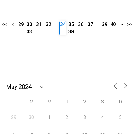
<<
<
29
30
31
32
34
35
36
37
39
40
>
>>
33
38
L
M
M
J
V
S
D
29
30
1
2
3
4
5