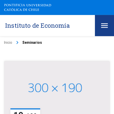
Instituto de Economía
keyboard_arrow_right
Inicio
Seminarios