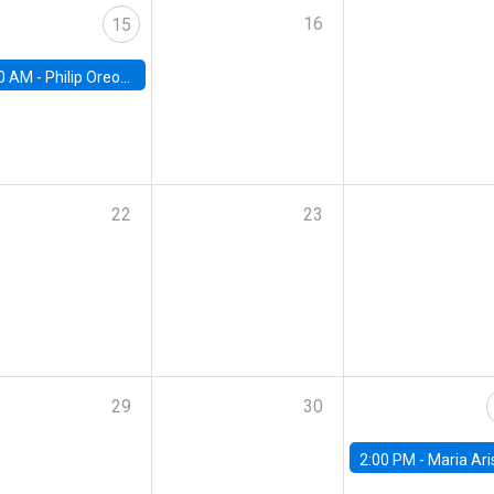
16
15
0 AM -
Philip Oreopolous, University of Toronto
22
23
29
30
2:00 PM -
Maria Aristizabal-Ramirez, FED