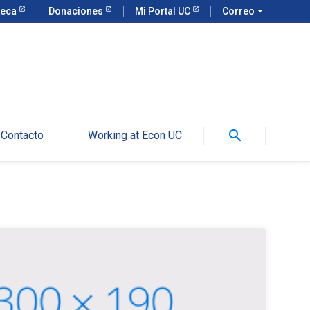
teca
Donaciones
Mi Portal UC
Correo
arrow_drop_down
search
Contacto
Working at Econ UC