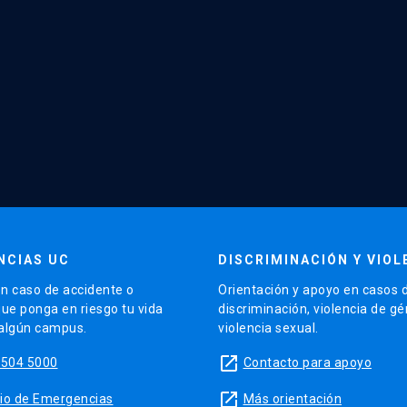
NCIAS UC
DISCRIMINACIÓN Y VIOL
n caso de accidente o
Orientación y apoyo en casos 
que ponga en riesgo tu vida
discriminación, violencia de g
 algún campus.
violencia sexual.
launch
5504 5000
Contacto para apoyo
launch
sitio de Emergencias
Más orientación