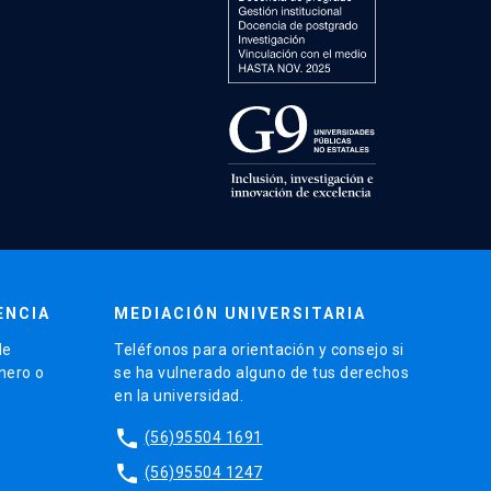
ENCIA
MEDIACIÓN UNIVERSITARIA
de
Teléfonos para orientación y consejo si
énero o
se ha vulnerado alguno de tus derechos
en la universidad.
phone
(56)95504 1691
phone
(56)95504 1247