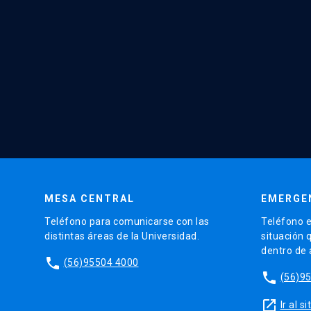
MESA CENTRAL
EMERGE
Teléfono para comunicarse con las
Teléfono e
distintas áreas de la Universidad.
situación 
dentro de
phone
(56)95504 4000
phone
(56)9
launch
Ir al 