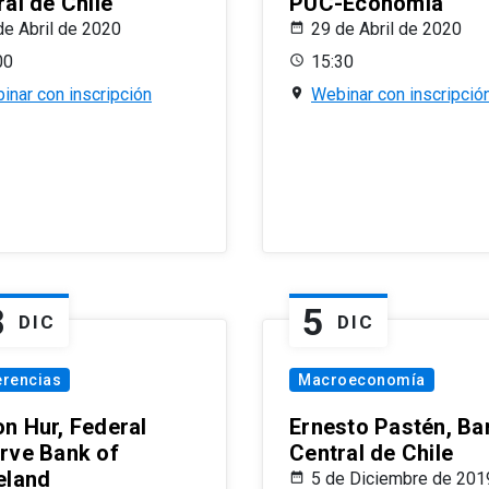
al de Chile
PUC-Economía
de Abril de 2020
29 de Abril de 2020
00
15:30
inar con inscripción
Webinar con inscripció
8
5
DIC
DIC
erencias
Macroeconomía
n Hur, Federal
Ernesto Pastén, Ba
rve Bank of
Central de Chile
eland
5 de Diciembre de 201