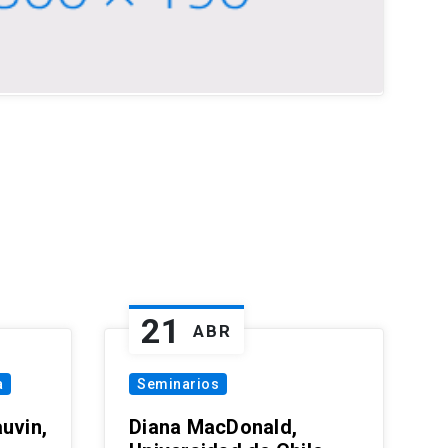
21
ABR
a
Seminarios
uvin,
Diana MacDonald,