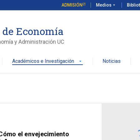
ADMISIÓN
Medios
arrow_drop_down
Biblio
o de Economía
nomía y Administración UC
Académicos e Investigación
Noticias
arrow_drop_down
 Cómo el envejecimiento