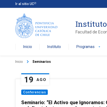
Ir al sitio UC
Institut
Facultad de Eco
Inicio
Instituto
Programas
arrow_drop_down
keyboard_arrow_right
Inicio
Seminarios
19
AGO
Conferencias
Seminario: “El Activo que Ignoramos: