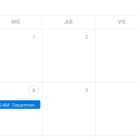
MIÉ
JUE
VIE
1
2
9
8
0 AM -
Department Seminar: James Robinson