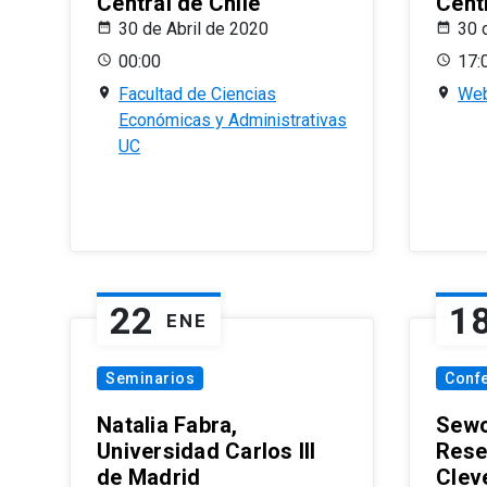
Central de Chile
Centr
30 de Abril de 2020
30 
00:00
17:
Facultad de Ciencias
Web
Económicas y Administrativas
UC
22
1
ENE
Seminarios
Conf
Natalia Fabra,
Sewo
Universidad Carlos III
Rese
de Madrid
Clev