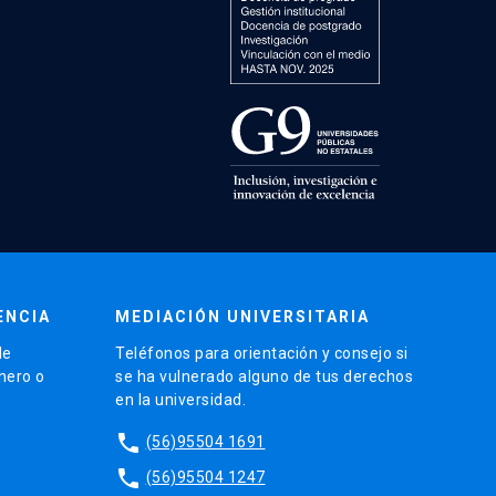
ENCIA
MEDIACIÓN UNIVERSITARIA
de
Teléfonos para orientación y consejo si
énero o
se ha vulnerado alguno de tus derechos
en la universidad.
phone
(56)95504 1691
phone
(56)95504 1247