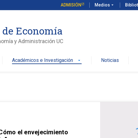
ADMISIÓN
Medios
arrow_drop_down
Biblio
o de Economía
nomía y Administración UC
Académicos e Investigación
Noticias
arrow_drop_down
 Cómo el envejecimiento