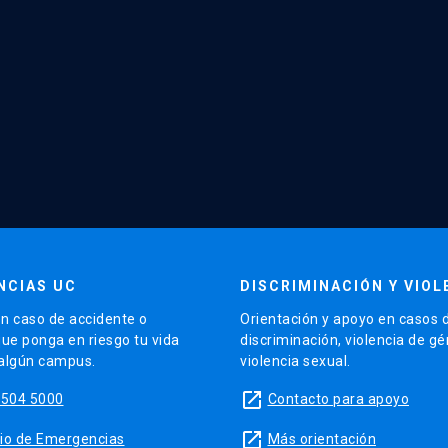
NCIAS UC
DISCRIMINACIÓN Y VIOL
n caso de accidente o
Orientación y apoyo en casos 
que ponga en riesgo tu vida
discriminación, violencia de g
 algún campus.
violencia sexual.
launch
5504 5000
Contacto para apoyo
launch
sitio de Emergencias
Más orientación