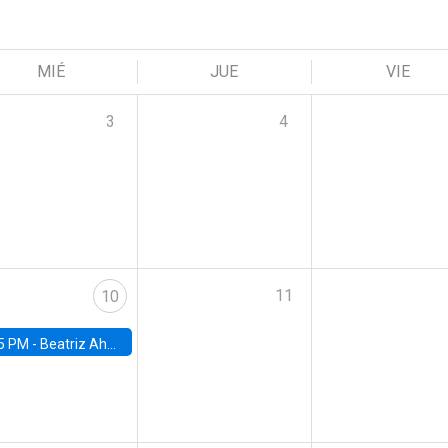
MIÉ
JUE
VIE
3
4
11
10
5 PM -
Beatriz Ahumada, PhD candidate, Universidad de Pittsburgh