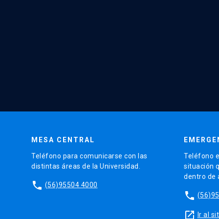
MESA CENTRAL
EMERGE
Teléfono para comunicarse con las
Teléfono e
distintas áreas de la Universidad.
situación 
dentro de
phone
(56)95504 4000
phone
(56)9
launch
Ir al 