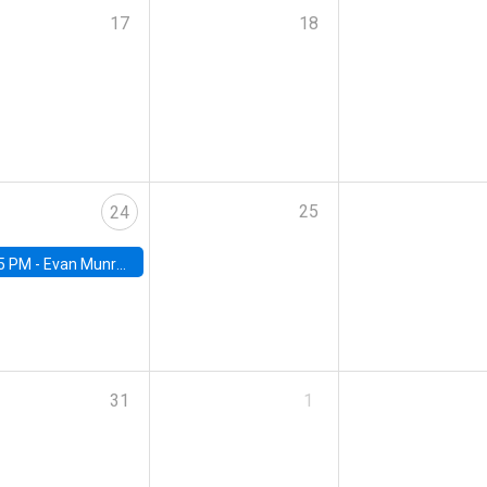
17
18
25
24
5 PM -
Evan Munro, Neyman Visiting Assistant Professor in the Department of Statistics at UC Berkeley
31
1