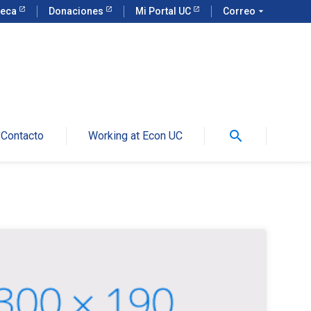
teca
Donaciones
Mi Portal UC
Correo
arrow_drop_down
search
Contacto
Working at Econ UC