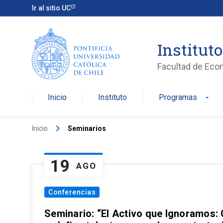
Ir al sitio UC
Institut
Facultad de Eco
Inicio
Instituto
Programas
arrow_drop_down
keyboard_arrow_right
Inicio
Seminarios
19
AGO
Conferencias
Seminario: “El Activo que Ignoramos: