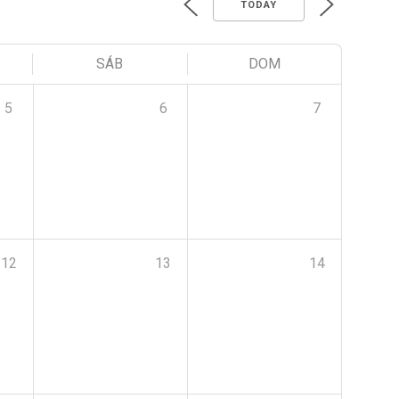
TODAY
SÁB
DOM
5
6
7
12
13
14