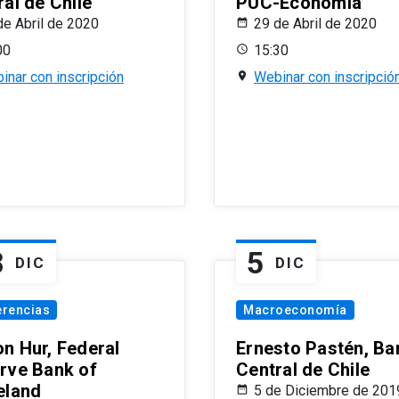
al de Chile
PUC-Economía
de Abril de 2020
29 de Abril de 2020
00
15:30
inar con inscripción
Webinar con inscripció
8
5
DIC
DIC
erencias
Macroeconomía
n Hur, Federal
Ernesto Pastén, Ba
rve Bank of
Central de Chile
eland
5 de Diciembre de 201