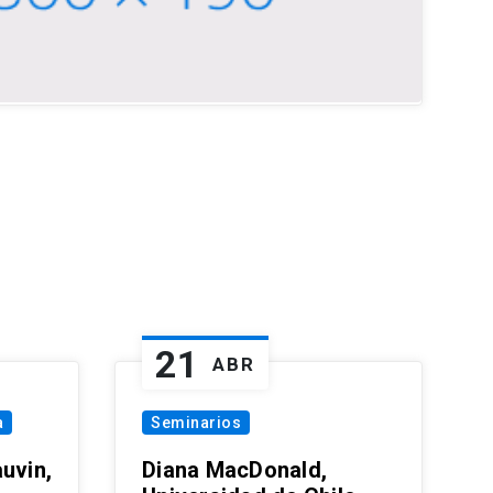
21
ABR
a
Seminarios
uvin,
Diana MacDonald,