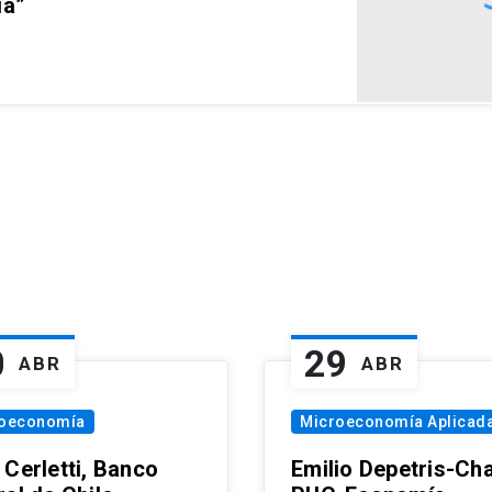
ia”
0
29
ABR
ABR
oeconomía
Microeconomía Aplicad
 Cerletti, Banco
Emilio Depetris-Cha