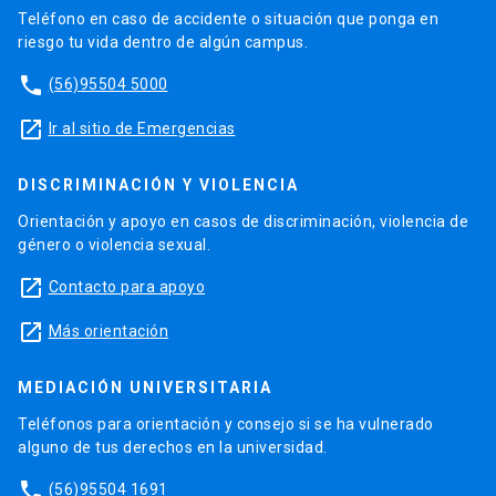
Teléfono en caso de accidente o situación que ponga en
riesgo tu vida dentro de algún campus.
phone
(56)95504 5000
launch
Ir al sitio de Emergencias
DISCRIMINACIÓN Y VIOLENCIA
Orientación y apoyo en casos de discriminación, violencia de
género o violencia sexual.
launch
Contacto para apoyo
launch
Más orientación
MEDIACIÓN UNIVERSITARIA
Teléfonos para orientación y consejo si se ha vulnerado
alguno de tus derechos en la universidad.
phone
(56)95504 1691