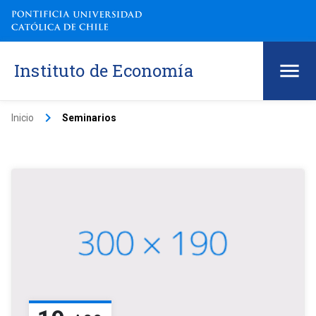
Instituto de Economía
keyboard_arrow_right
Inicio
Seminarios