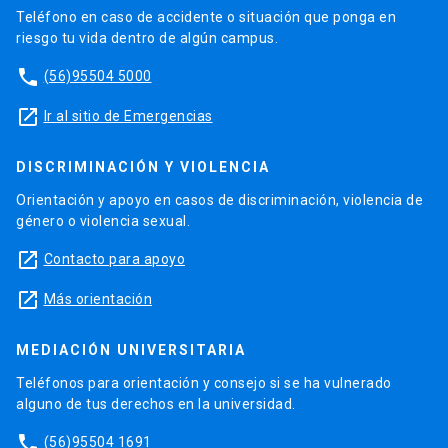
Teléfono en caso de accidente o situación que ponga en
riesgo tu vida dentro de algún campus.
phone
(56)95504 5000
launch
Ir al sitio de Emergencias
DISCRIMINACIÓN Y VIOLENCIA
Orientación y apoyo en casos de discriminación, violencia de
género o violencia sexual.
launch
Contacto para apoyo
launch
Más orientación
MEDIACIÓN UNIVERSITARIA
Teléfonos para orientación y consejo si se ha vulnerado
alguno de tus derechos en la universidad.
phone
(56)95504 1691