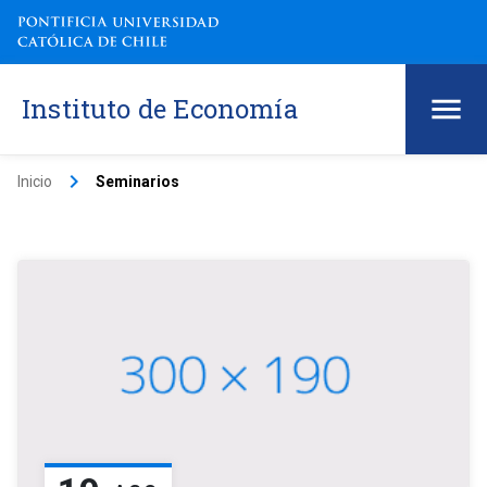
Instituto de Economía
keyboard_arrow_right
Inicio
Seminarios