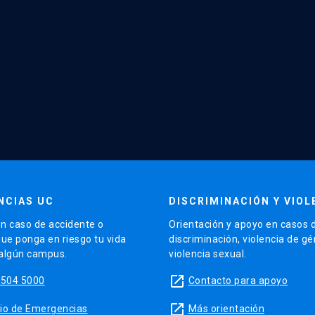
NCIAS UC
DISCRIMINACIÓN Y VIOL
n caso de accidente o
Orientación y apoyo en casos 
que ponga en riesgo tu vida
discriminación, violencia de g
 algún campus.
violencia sexual.
launch
5504 5000
Contacto para apoyo
launch
sitio de Emergencias
Más orientación