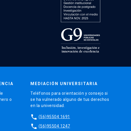
ENCIA
MEDIACIÓN UNIVERSITARIA
de
Teléfonos para orientación y consejo si
énero o
se ha vulnerado alguno de tus derechos
en la universidad.
phone
(56)95504 1691
phone
(56)95504 1247