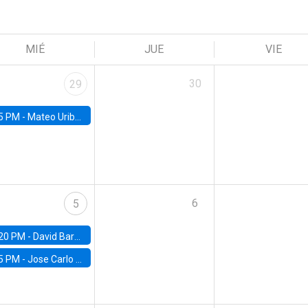
MIÉ
JUE
VIE
30
29
5 PM -
Mateo Uribe-Castro, Universidad de los Andes (Colombia)
6
5
20 PM -
David Bardey, Universidad de los Andes - CEDE
5 PM -
Jose Carlo Bermudez, UC (ME) & World Bank