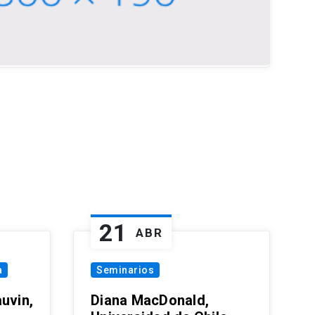
21
ABR
a
Seminarios
uvin,
Diana MacDonald,