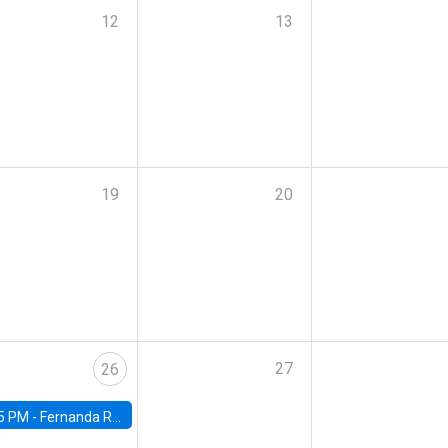
12
13
19
20
27
26
5 PM -
Fernanda Rojas Ampuero, University of Wisconsin-Madison