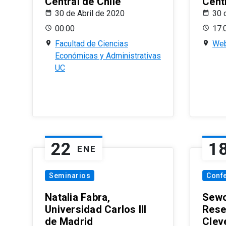
Central de Chile
Centr
30 de Abril de 2020
30 
00:00
17:
Facultad de Ciencias
Web
Económicas y Administrativas
UC
22
1
ENE
Seminarios
Conf
Natalia Fabra,
Sewo
Universidad Carlos III
Rese
de Madrid
Clev