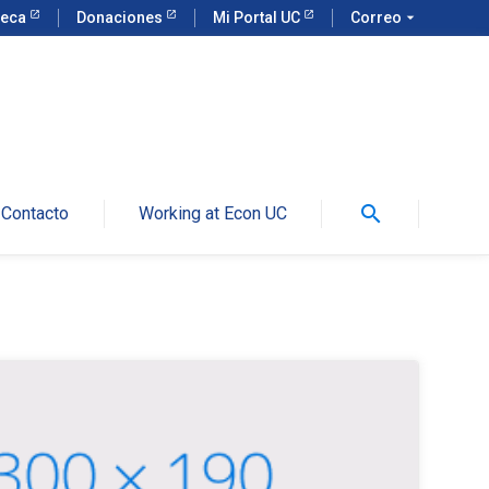
teca
Donaciones
Mi Portal UC
Correo
arrow_drop_down
search
Contacto
Working at Econ UC