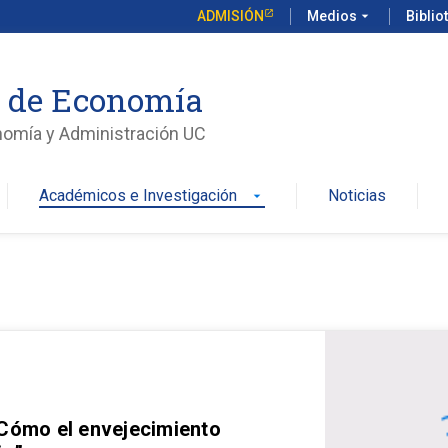
ADMISIÓN
Medios
arrow_drop_down
Biblio
o de Economía
nomía y Administración UC
Académicos e Investigación
Noticias
arrow_drop_down
 Cómo el envejecimiento