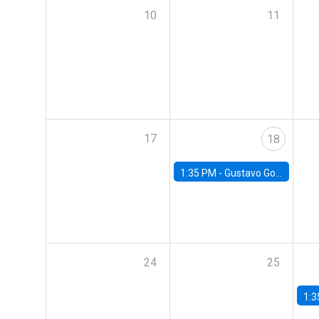
10
11
17
18
1:35 PM -
Gustavo González, Banco Central de Chile
24
25
1:3