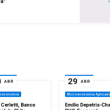
ia”
0
29
ABR
ABR
oeconomía
Microeconomía Aplicad
 Cerletti, Banco
Emilio Depetris-Cha