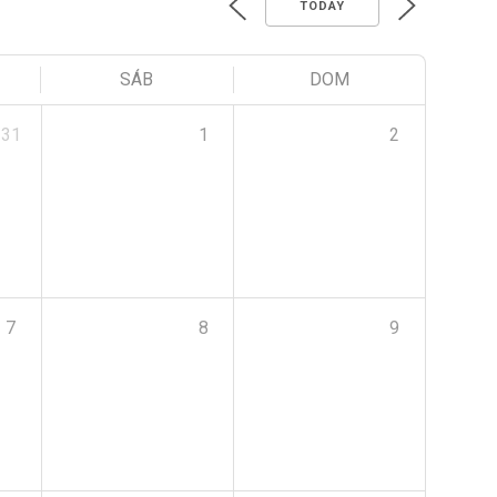
TODAY
SÁB
DOM
31
1
2
7
8
9