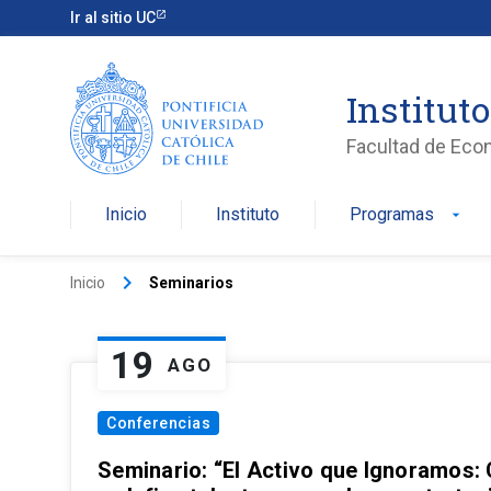
Ir al sitio UC
Institut
Facultad de Eco
Inicio
Instituto
Programas
arrow_drop_down
keyboard_arrow_right
Inicio
Seminarios
19
AGO
Conferencias
Seminario: “El Activo que Ignoramos: