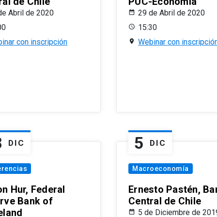
al de Chile
PUC-Economía
de Abril de 2020
29 de Abril de 2020
00
15:30
inar con inscripción
Webinar con inscripció
8
5
DIC
DIC
erencias
Macroeconomía
n Hur, Federal
Ernesto Pastén, Ba
rve Bank of
Central de Chile
eland
5 de Diciembre de 201