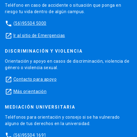
Teléfono en caso de accidente o situación que ponga en
riesgo tu vida dentro de algún campus.
phone
(56)95504 5000
launch
Ir al sitio de Emergencias
DISCRIMINACIÓN Y VIOLENCIA
Orientación y apoyo en casos de discriminación, violencia de
género o violencia sexual.
launch
Contacto para apoyo
launch
Más orientación
MEDIACIÓN UNIVERSITARIA
Teléfonos para orientación y consejo si se ha vulnerado
alguno de tus derechos en la universidad.
phone
(56)95504 1691