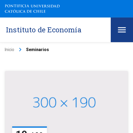
Instituto de Economía
keyboard_arrow_right
Inicio
Seminarios