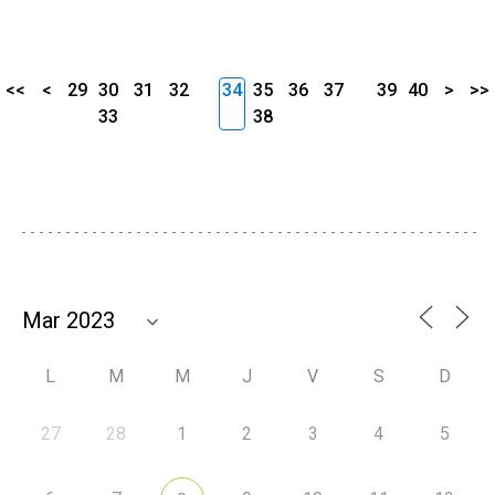
<<
<
29
30
31
32
34
35
36
37
39
40
>
>>
33
38
L
M
M
J
V
S
D
27
28
1
2
3
4
5