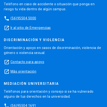
Teléfono en caso de accidente o situación que ponga en
riesgo tu vida dentro de algún campus.
phone
(56)95504 5000
launch
Ir al sitio de Emergencias
DISCRIMINACIÓN Y VIOLENCIA
Orientación y apoyo en casos de discriminación, violencia de
género o violencia sexual.
launch
Contacto para apoyo
launch
Más orientación
MEDIACIÓN UNIVERSITARIA
Teléfonos para orientación y consejo si se ha vulnerado
alguno de tus derechos en la universidad.
phone
(56)95504 1691