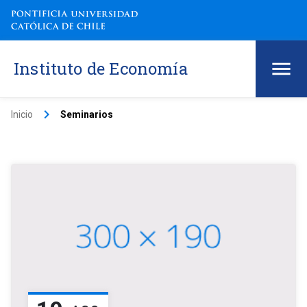
Instituto de Economía
keyboard_arrow_right
Inicio
Seminarios