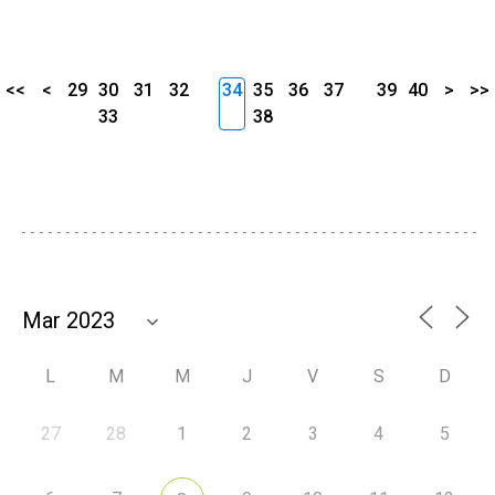
<<
<
29
30
31
32
34
35
36
37
39
40
>
>>
33
38
L
M
M
J
V
S
D
27
28
1
2
3
4
5