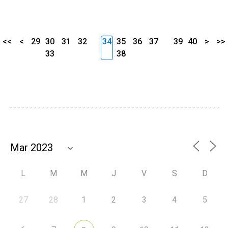
<<
<
29
30
31
32
34
35
36
37
39
40
>
>>
33
38
L
M
M
J
V
S
D
27
28
1
2
3
4
5