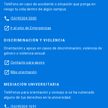
Teléfono en caso de accidente o situación que ponga en
riesgo tu vida dentro de algún campus.
phone
(56)95504 5000
launch
Ir al sitio de Emergencias
DISCRIMINACIÓN Y VIOLENCIA
Orientación y apoyo en casos de discriminación, violencia de
género o violencia sexual.
launch
Contacto para apoyo
launch
Más orientación
MEDIACIÓN UNIVERSITARIA
Teléfonos para orientación y consejo si se ha vulnerado
alguno de tus derechos en la universidad.
phone
(56)95504 1691