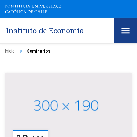
Instituto de Economía
keyboard_arrow_right
Inicio
Seminarios