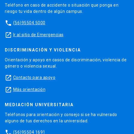
Teléfono en caso de accidente o situación que ponga en
riesgo tu vida dentro de algún campus.
phone
(56)95504 5000
launch
Ir al sitio de Emergencias
DISCRIMINACIÓN Y VIOLENCIA
Orientación y apoyo en casos de discriminación, violencia de
género o violencia sexual.
launch
Contacto para apoyo
launch
Más orientación
MEDIACIÓN UNIVERSITARIA
Teléfonos para orientación y consejo si se ha vulnerado
alguno de tus derechos en la universidad.
phone
(56)95504 1691