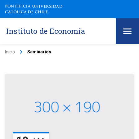
Instituto de Economía
keyboard_arrow_right
Inicio
Seminarios