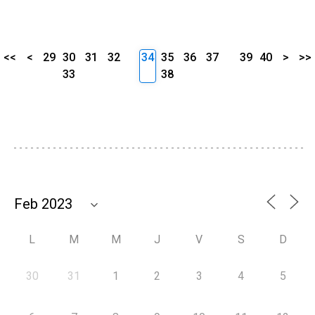
<<
<
29
30
31
32
34
35
36
37
39
40
>
>>
33
38
L
M
M
J
V
S
D
30
31
1
2
3
4
5